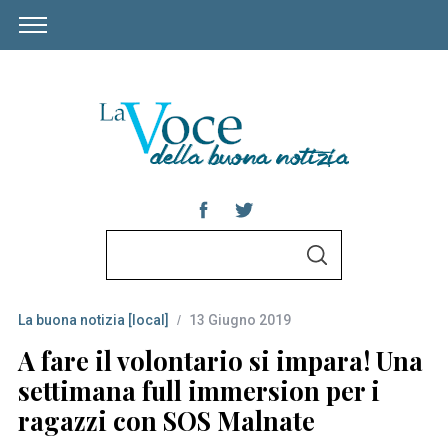
S
S
e
E
A
a
R
C
La buona notizia [local]
13 Giugno 2019
r
H
c
A fare il volontario si impara! Una
h
settimana full immersion per i
f
ragazzi con SOS Malnate
o