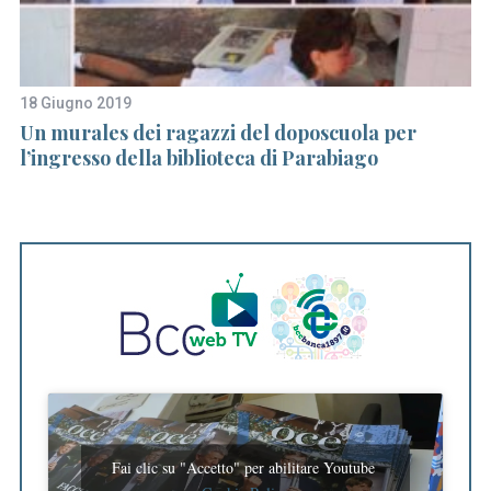
h
f
o
r
:
18 Giugno 2019
28
Un murales dei ragazzi del doposcuola per
Do
l’ingresso della biblioteca di Parabiago
d
Fai clic su "Accetto" per abilitare Youtube