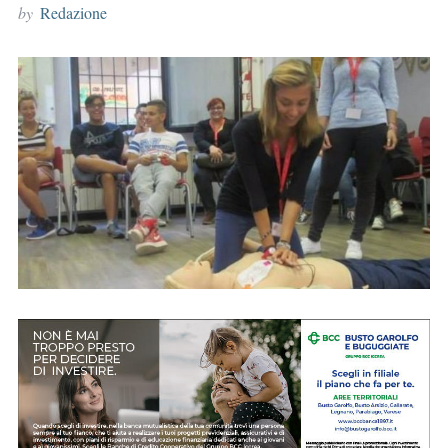
by
Redazione
r
: