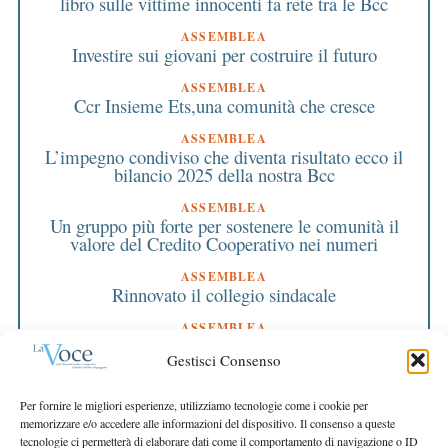
libro sulle vittime innocenti fa rete tra le Bcc
ASSEMBLEA
Investire sui giovani per costruire il futuro
ASSEMBLEA
Ccr Insieme Ets,una comunità che cresce
ASSEMBLEA
L’impegno condiviso che diventa risultato ecco il
bilancio 2025 della nostra Bcc
ASSEMBLEA
Un gruppo più forte per sostenere le comunità il
valore del Credito Cooperativo nei numeri
ASSEMBLEA
Rinnovato il collegio sindacale
ASSEMBLEA
Bilancio approvato all’unanimità e 2 milioni
Gestisci Consenso
destinati al territorio
EDITORIALE DIRETTORE
Per fornire le migliori esperienze, utilizziamo tecnologie come i cookie per
Crescere restando riconoscibili
memorizzare e/o accedere alle informazioni del dispositivo. Il consenso a queste
tecnologie ci permetterà di elaborare dati come il comportamento di navigazione o ID
EDITORIALE PRESIDENTE