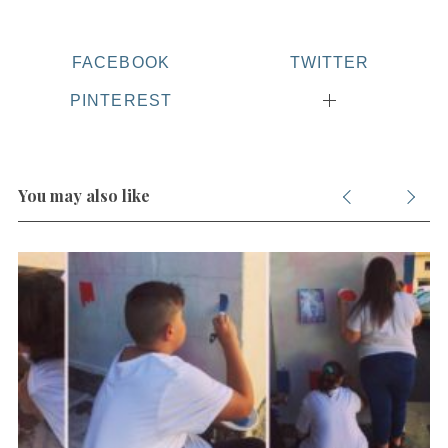
FACEBOOK
TWITTER
PINTEREST
You may also like
S
e
a
r
c