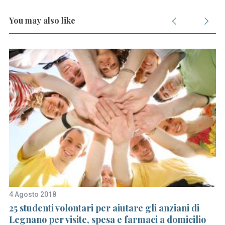
You may also like
4 Agosto 2018
21
l
25 studenti volontari per aiutare gli anziani di
Un
Legnano per visite, spesa e farmaci a domicilio
b