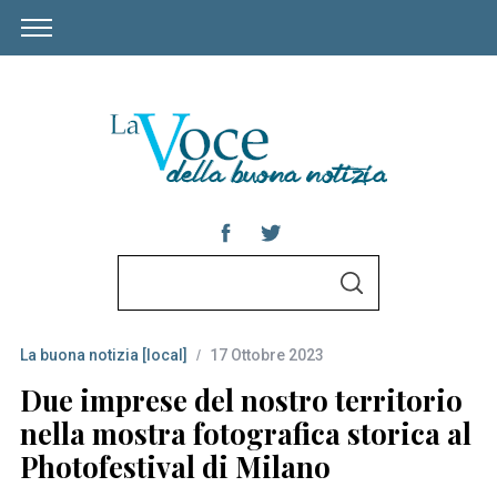
S
S
e
E
A
a
R
C
La buona notizia [local]
17 Ottobre 2023
r
H
c
Due imprese del nostro territorio
h
nella mostra fotografica storica al
f
Photofestival di Milano
o