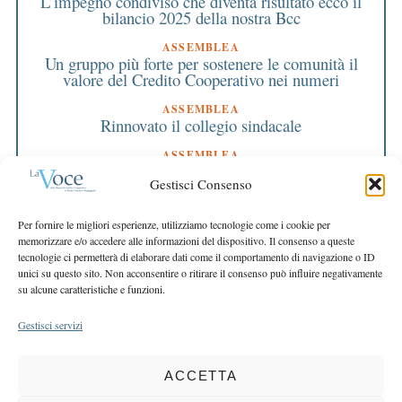
L’impegno condiviso che diventa risultato ecco il
bilancio 2025 della nostra Bcc
ASSEMBLEA
Un gruppo più forte per sostenere le comunità il
valore del Credito Cooperativo nei numeri
ASSEMBLEA
Rinnovato il collegio sindacale
ASSEMBLEA
Bilancio approvato all’unanimità e 2 milioni
Gestisci Consenso
destinati al territorio
EDITORIALE DIRETTORE
Per fornire le migliori esperienze, utilizziamo tecnologie come i cookie per
Crescere restando riconoscibili
memorizzare e/o accedere alle informazioni del dispositivo. Il consenso a queste
tecnologie ci permetterà di elaborare dati come il comportamento di navigazione o ID
EDITORIALE PRESIDENTE
unici su questo sito. Non acconsentire o ritirare il consenso può influire negativamente
Costruire futuro insieme
su alcune caratteristiche e funzioni.
Gestisci servizi
ACCETTA
COPYRIGHT 2025 LA VOCE |
PRIVACY
&
COOKIE POLICY
DIRETTORE RESPONSABILE:
CHIARA PORTA
| REDAZIONE & GRAFICA: