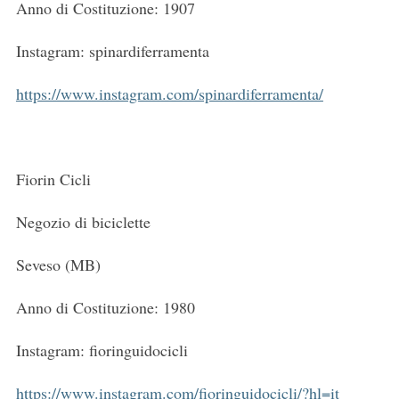
Anno di Costituzione: 1907
Instagram: spinardiferramenta
https://www.instagram.com/spinardiferramenta/
Fiorin Cicli
S
e
Negozio di biciclette
a
r
Seveso (MB)
c
h
Anno di Costituzione: 1980
f
o
Instagram: fioringuidocicli
r
:
https://www.instagram.com/fioringuidocicli/?hl=it