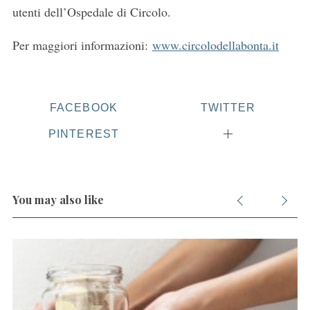
utenti dell’Ospedale di Circolo.
Per maggiori informazioni:
www.circolodellabonta.it
FACEBOOK
TWITTER
PINTEREST
You may also like
S
e
a
r