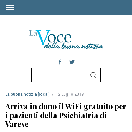
S
S
e
E
A
a
R
C
La buona notizia [local]
12 Luglio 2018
r
H
c
Arriva in dono il WiFi gratuito per
h
i pazienti della Psichiatria di
f
Varese
o