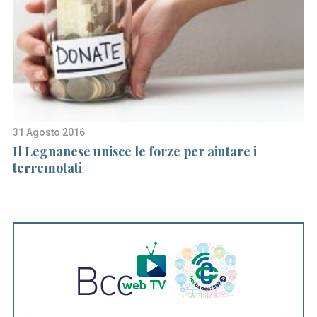
c
h
f
o
r
:
31 Agosto 2016
16
Il Legnanese unisce le forze per aiutare i
Do
terremotati
n