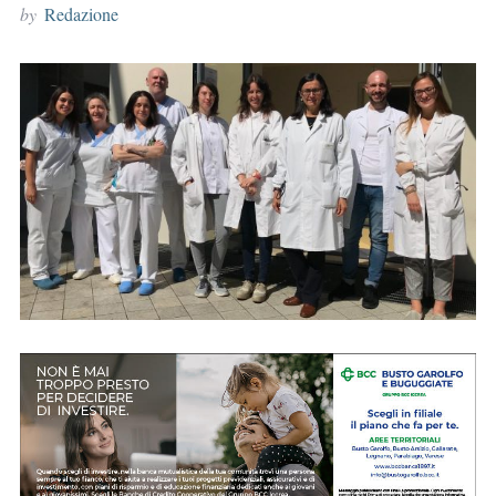
by
Redazione
r
: