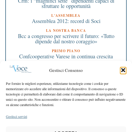
Crm: i “magnifici sette” dipendenti capaci di
sfruttare le opportunità
L'ASSEMBLEA
Assemblea 2012: record di Soci
LA NOSTRA BANCA
Bcc a congresso per scrivere il futuro: «Tutto
dipende dal nostro coraggio»
PRIMO PIANO
Confcooperative Varese in continua crescita
PRIMO PIANO
Gestisci Consenso
Cooperative: l’unione fa la forza
EDITORIALE DIRETTORE
Per fornire le migliori esperienze, utilizziamo tecnologie come i cookie per
Noi ci siamo sempre
memorizzare e/o accedere alle informazioni del dispositivo. Il consenso a queste
tecnologie ci permetterà di elaborare dati come il comportamento di navigazione o ID
EDITORIALE PRESIDENTE
unici su questo sito. Non acconsentire o ritirare il consenso può influire negativamente
Cooperative, rafforzare il sistema
su alcune caratteristiche e funzioni.
Gestisci servizi