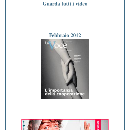
a
Guarda tutti i video
r
t
i
Febbraio 2012
c
o
l
i