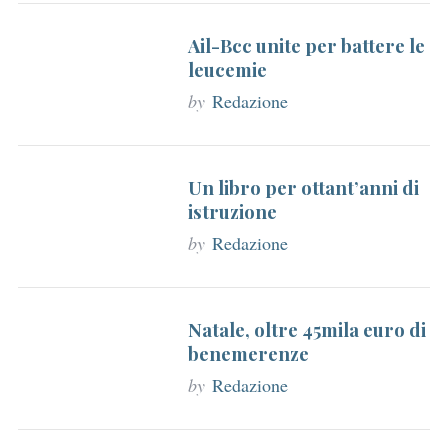
r
Ail-Bcc unite per battere le
:
leucemie
by
Redazione
Un libro per ottant’anni di
istruzione
by
Redazione
Natale, oltre 45mila euro di
benemerenze
by
Redazione