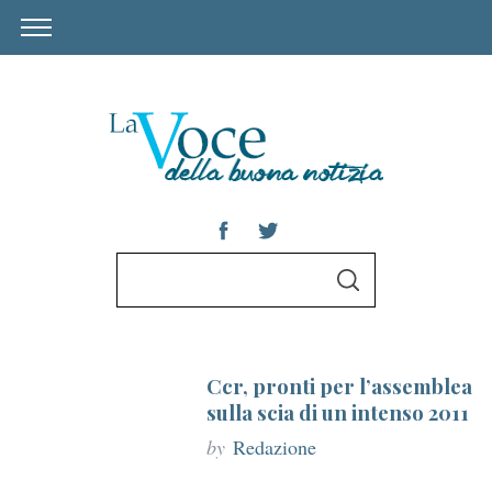
S
S
e
E
A
a
R
C
r
H
Ccr, pronti per l’assemblea
c
sulla scia di un intenso 2011
h
by
Redazione
f
o