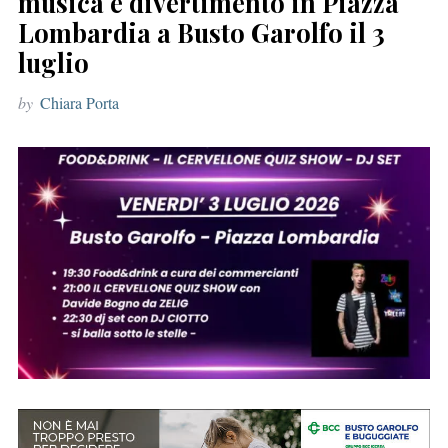
musica e divertimento in Piazza
r
Lombardia a Busto Garolfo il 3
:
luglio
by
Chiara Porta