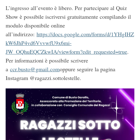
L’ingresso all’evento è libero. Per partecipare al Quiz
Show è possibile iscriversi gratuitamente compilando il
modulo disponibile online
all’indirizzo:
https://docs.google.com/forms/d/1YHgIHZ
kW6JhP4vd6VvvwfU9x6mi-
JW_OQhuEQCZkwIA/viewform?edit_requested=true
.
Per informazioni è possibile scrivere
a
ccr.busto@gmail.com
oppure seguire la pagina
Instagram @ragazzi.sottolestelle.