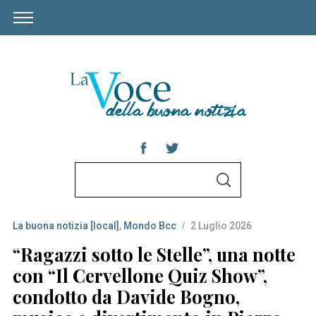
S
S
e
E
A
a
R
C
La buona notizia [local]
,
Mondo Bcc
2 Luglio 2026
r
H
c
“Ragazzi sotto le Stelle”, una notte
h
con “Il Cervellone Quiz Show”,
f
condotto da Davide Bogno,
o