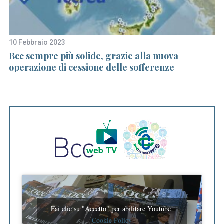
10 Febbraio 2023
18
e
Bcc sempre più solide, grazie alla nuova
Bc
operazione di cessione delle sofferenze
nu
Fai clic su "Accetto" per abilitare Youtube
Cookie Policy