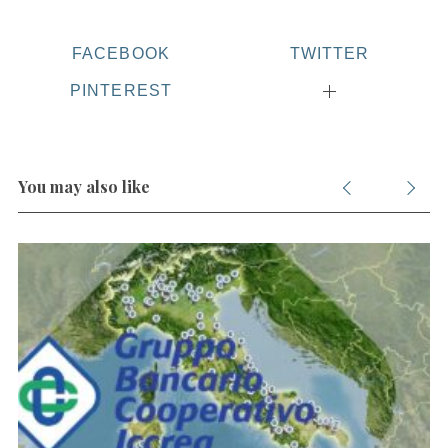
FACEBOOK
TWITTER
S
PINTEREST
e
a
r
c
You may also like
h
f
o
r
: