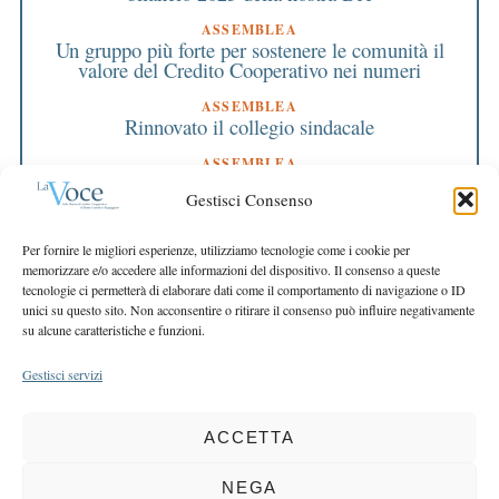
ASSEMBLEA
Un gruppo più forte per sostenere le comunità il
valore del Credito Cooperativo nei numeri
ASSEMBLEA
Rinnovato il collegio sindacale
ASSEMBLEA
Bilancio approvato all’unanimità e 2 milioni
Gestisci Consenso
destinati al territorio
EDITORIALE DIRETTORE
Per fornire le migliori esperienze, utilizziamo tecnologie come i cookie per
Crescere restando riconoscibili
memorizzare e/o accedere alle informazioni del dispositivo. Il consenso a queste
tecnologie ci permetterà di elaborare dati come il comportamento di navigazione o ID
EDITORIALE PRESIDENTE
unici su questo sito. Non acconsentire o ritirare il consenso può influire negativamente
Costruire futuro insieme
su alcune caratteristiche e funzioni.
Gestisci servizi
ACCETTA
COPYRIGHT 2025 LA VOCE |
PRIVACY
&
COOKIE POLICY
DIRETTORE RESPONSABILE:
CHIARA PORTA
| REDAZIONE & GRAFICA:
NEGA
EOIPSO.IT
| EDITORE:
BCC DI BUSTO GAROLFO E BUGUGGIATE