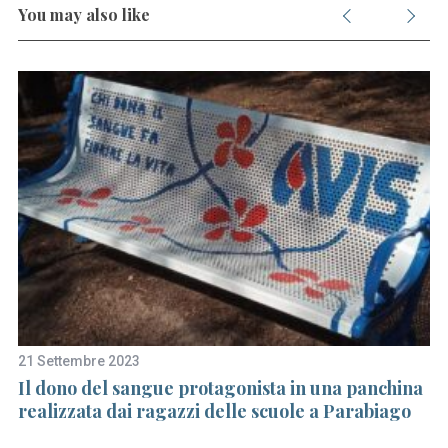
You may also like
21 Settembre 2023
8 
Il dono del sangue protagonista in una panchina
A 
realizzata dai ragazzi delle scuole a Parabiago
sp
p