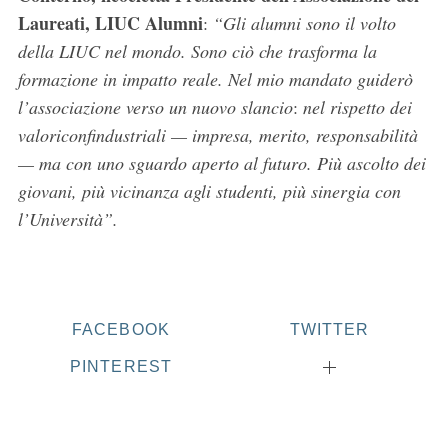
Laureati, LIUC Alumni
:
“
Gli alumni sono il volto
della LIUC nel mondo. Sono ciò che trasforma la
formazione in impatto reale. Nel mio mandato guiderò
l’associazione verso un nuovo slancio
:
nel rispetto dei
valori
confindustriali — impresa, merito, responsabilità
— ma con uno sguardo aperto al futuro. Più ascolto dei
giovani, più vicinanza agli studenti, più sinergia con
S
e
l’Università”.
a
r
c
h
f
FACEBOOK
TWITTER
o
PINTEREST
r
: