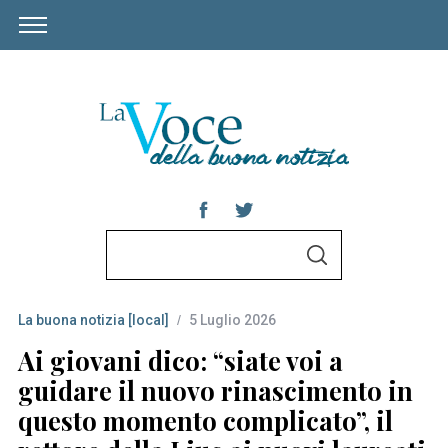
S
S
e
E
A
a
R
C
La buona notizia [local]
5 Luglio 2026
r
H
c
Ai giovani dico: “siate voi a
h
guidare il nuovo rinascimento in
f
questo momento complicato”, il
o