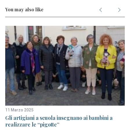
You may also like
11 Marzo 2025
23
Gli artigiani a scuola insegnano ai bambini a
L
realizzare le “pigotte”
ac