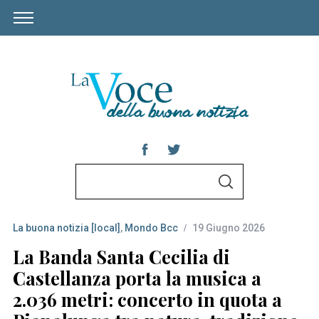
S
S
e
E
A
a
R
C
La buona notizia [local]
,
Mondo Bcc
19 Giugno 2026
r
H
c
La Banda Santa Cecilia di
h
Castellanza porta la musica a
f
2.036 metri: concerto in quota a
o