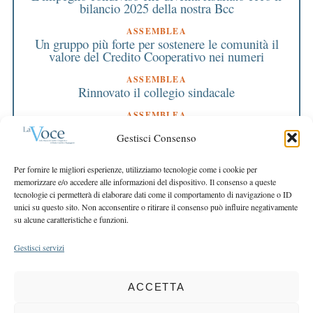
bilancio 2025 della nostra Bcc
ASSEMBLEA
Un gruppo più forte per sostenere le comunità il
valore del Credito Cooperativo nei numeri
ASSEMBLEA
Rinnovato il collegio sindacale
ASSEMBLEA
Bilancio approvato all’unanimità e 2 milioni
Gestisci Consenso
destinati al territorio
EDITORIALE DIRETTORE
Per fornire le migliori esperienze, utilizziamo tecnologie come i cookie per
Crescere restando riconoscibili
memorizzare e/o accedere alle informazioni del dispositivo. Il consenso a queste
tecnologie ci permetterà di elaborare dati come il comportamento di navigazione o ID
EDITORIALE PRESIDENTE
unici su questo sito. Non acconsentire o ritirare il consenso può influire negativamente
Costruire futuro insieme
su alcune caratteristiche e funzioni.
Gestisci servizi
ACCETTA
COPYRIGHT 2025 LA VOCE |
PRIVACY
&
COOKIE POLICY
DIRETTORE RESPONSABILE:
CHIARA PORTA
| REDAZIONE & GRAFICA: