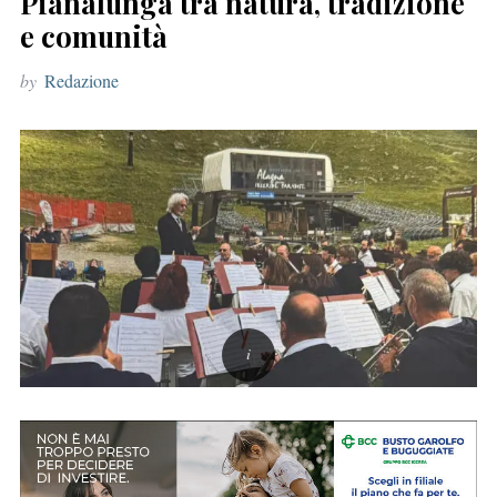
Pianalunga tra natura, tradizione
r
e comunità
:
by
Redazione