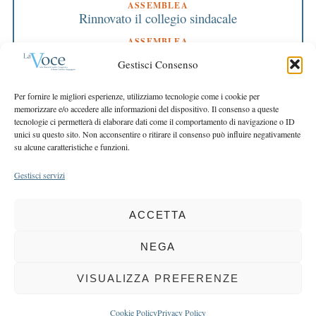
ASSEMBLEA
Rinnovato il collegio sindacale
ASSEMBLEA
Bilancio approvato all’unanimità e 2 milioni
Gestisci Consenso
destinati al territorio
EDITORIALE DIRETTORE
Per fornire le migliori esperienze, utilizziamo tecnologie come i cookie per
Crescere restando riconoscibili
memorizzare e/o accedere alle informazioni del dispositivo. Il consenso a queste
tecnologie ci permetterà di elaborare dati come il comportamento di navigazione o ID
EDITORIALE PRESIDENTE
unici su questo sito. Non acconsentire o ritirare il consenso può influire negativamente
Costruire futuro insieme
su alcune caratteristiche e funzioni.
Gestisci servizi
ACCETTA
COPYRIGHT 2025 LA VOCE |
PRIVACY
&
COOKIE POLICY
DIRETTORE RESPONSABILE:
CHIARA PORTA
| REDAZIONE & GRAFICA:
NEGA
EOIPSO.IT
| EDITORE:
BCC DI BUSTO GAROLFO E BUGUGGIATE
REGISTRAZIONE DEL TRIBUNALE DI MILANO N. 163 DEL 15 MARZO 2004
VISUALIZZA PREFERENZE
BACK TO TOP
Cookie Policy
Privacy Policy