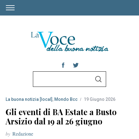
S
S
e
E
A
a
R
C
La buona notizia [local]
,
Mondo Bcc
19 Giugno 2026
r
H
c
Gli eventi di BA Estate a Busto
h
Arsizio dal 19 al 26 giugno
f
by
Redazione
o