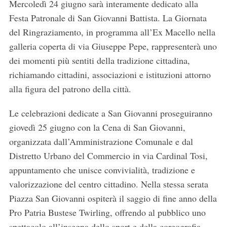
Mercoledì 24 giugno sarà interamente dedicato alla
Festa Patronale di San Giovanni Battista. La Giornata
del Ringraziamento, in programma all’Ex Macello nella
galleria coperta di via Giuseppe Pepe, rappresenterà uno
dei momenti più sentiti della tradizione cittadina,
richiamando cittadini, associazioni e istituzioni attorno
alla figura del patrono della città.
Le celebrazioni dedicate a San Giovanni proseguiranno
giovedì 25 giugno con la Cena di San Giovanni,
S
organizzata dall’Amministrazione Comunale e dal
e
Distretto Urbano del Commercio in via Cardinal Tosi,
a
appuntamento che unisce convivialità, tradizione e
r
valorizzazione del centro cittadino. Nella stessa serata
c
h
Piazza San Giovanni ospiterà il saggio di fine anno della
f
Pro Patria Bustese Twirling, offrendo al pubblico uno
o
spettacolo all’insegna dello sport e della coreografia.