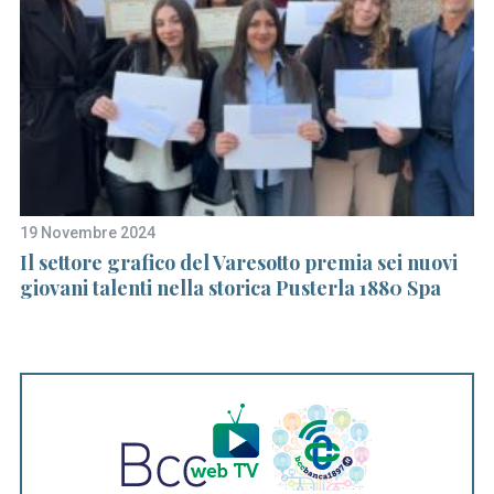
19 Novembre 2024
29
a
Il settore grafico del Varesotto premia sei nuovi
A 
giovani talenti nella storica Pusterla 1880 Spa