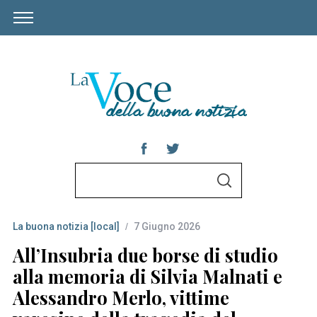
S
S
e
E
A
a
R
C
La buona notizia [local]
7 Giugno 2026
r
H
c
All’Insubria due borse di studio
h
alla memoria di Silvia Malnati e
f
Alessandro Merlo, vittime
o