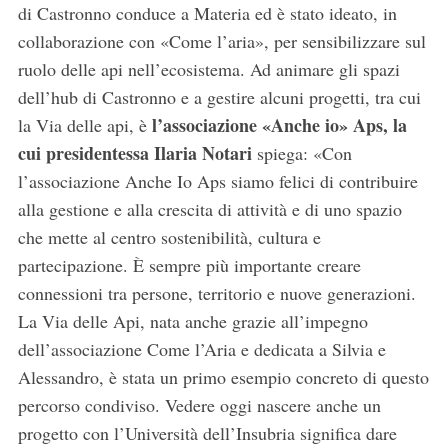
di Castronno conduce a Materia ed è stato ideato, in
collaborazione con «Come l’aria», per sensibilizzare sul
ruolo delle api nell’ecosistema. Ad animare gli spazi
dell’hub di Castronno e a gestire alcuni progetti, tra cui
l’associazione «Anche io» Aps, la
la Via delle api, è
cui presidentessa Ilaria Notari
spiega: «Con
l’associazione Anche Io Aps siamo felici di contribuire
alla gestione e alla crescita di attività e di uno spazio
che mette al centro sostenibilità, cultura e
S
partecipazione. È sempre più importante creare
e
a
connessioni tra persone, territorio e nuove generazioni.
r
La Via delle Api, nata anche grazie all’impegno
c
dell’associazione Come l’Aria e dedicata a Silvia e
h
Alessandro, è stata un primo esempio concreto di questo
f
o
percorso condiviso. Vedere oggi nascere anche un
r
progetto con l’Università dell’Insubria significa dare
: