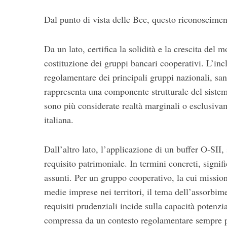
o
r
Dal punto di vista delle Bcc, questo riconoscimen
:
Da un lato, certifica la solidità e la crescita del
costituzione dei gruppi bancari cooperativi. L’inc
regolamentare dei principali gruppi nazionali, san
rappresenta una componente strutturale del sistem
sono più considerate realtà marginali o esclusivam
italiana.
Dall’altro lato, l’applicazione di un buffer O-SII
requisito patrimoniale. In termini concreti, signif
assunti. Per un gruppo cooperativo, la cui missione
medie imprese nei territori, il tema dell’assorbim
requisiti prudenziali incide sulla capacità potenzia
compressa da un contesto regolamentare sempre p