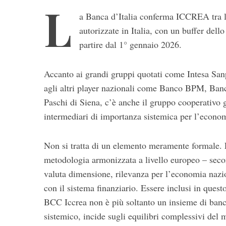
L
a Banca d’Italia conferma ICCREA tra le
autorizzate in Italia, con un buffer dell
partire dal 1° gennaio 2026.
Accanto ai grandi gruppi quotati come Intesa San
agli altri player nazionali come Banco BPM, Ba
Paschi di Siena, c’è anche il gruppo cooperativo g
intermediari di importanza sistemica per l’econom
Non si tratta di un elemento meramente formale. L
S
metodologia armonizzata a livello europeo – secon
e
valuta dimensione, rilevanza per l’economia nazi
a
r
con il sistema finanziario. Essere inclusi in quest
c
BCC Iccrea non è più soltanto un insieme di banch
h
sistemico, incide sugli equilibri complessivi del m
f