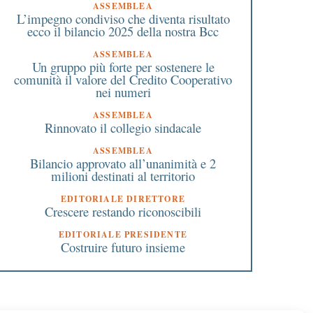
ASSEMBLEA
L’impegno condiviso che diventa risultato
ecco il bilancio 2025 della nostra Bcc
ASSEMBLEA
Un gruppo più forte per sostenere le
comunità il valore del Credito Cooperativo
nei numeri
ASSEMBLEA
Rinnovato il collegio sindacale
ASSEMBLEA
Bilancio approvato all’unanimità e 2
milioni destinati al territorio
EDITORIALE DIRETTORE
Crescere restando riconoscibili
EDITORIALE PRESIDENTE
Costruire futuro insieme
7 Maggio 2022
2 Maggio 2024
Bonus auto: quanto si
730 semplificato anche
risparmia e come averlo
redditi da capitale per