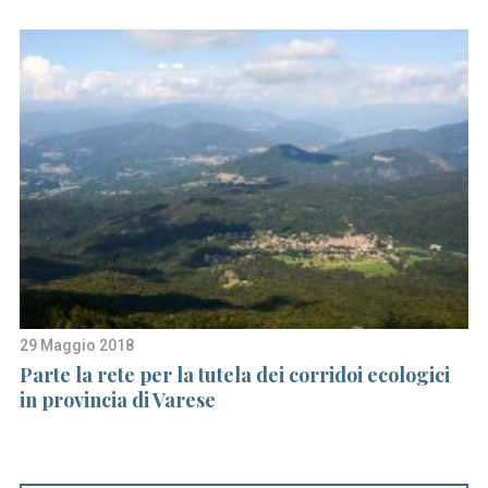
29 Maggio 2018
29
50
Parte la rete per la tutela dei corridoi ecologici
Na
in provincia di Varese
me