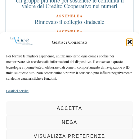
Un gruppo più forte per sostenere le comunità il
valore del Credito Cooperativo nei numeri
ASSEMBLEA
Rinnovato il collegio sindacale
ASSEMBLEA
Bilancio approvato all’unanimità e 2 milioni
Gestisci Consenso
destinati al territorio
EDITORIALE DIRETTORE
Per fornire le migliori esperienze, utilizziamo tecnologie come i cookie per
Crescere restando riconoscibili
memorizzare e/o accedere alle informazioni del dispositivo. Il consenso a queste
tecnologie ci permetterà di elaborare dati come il comportamento di navigazione o ID
EDITORIALE PRESIDENTE
unici su questo sito. Non acconsentire o ritirare il consenso può influire negativamente
Costruire futuro insieme
su alcune caratteristiche e funzioni.
Gestisci servizi
ACCETTA
COPYRIGHT 2025 LA VOCE |
PRIVACY
&
COOKIE POLICY
DIRETTORE RESPONSABILE:
CHIARA PORTA
| REDAZIONE & GRAFICA:
NEGA
EOIPSO.IT
| EDITORE:
BCC DI BUSTO GAROLFO E BUGUGGIATE
REGISTRAZIONE DEL TRIBUNALE DI MILANO N. 163 DEL 15 MARZO 2004
VISUALIZZA PREFERENZE