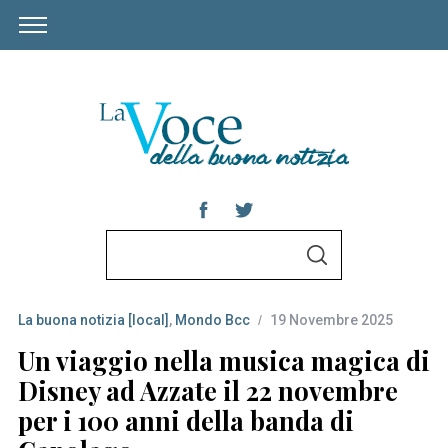
S
S
e
E
A
a
R
C
La buona notizia [local]
,
Mondo Bcc
19 Novembre 2025
r
H
c
Un viaggio nella musica magica di
h
Disney ad Azzate il 22 novembre
f
per i 100 anni della banda di
o