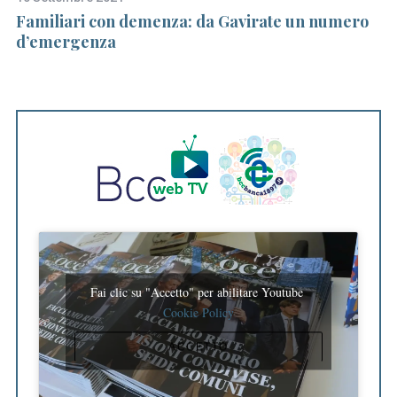
Familiari con demenza: da Gavirate un numero
Gi
d’emergenza
co
pe
Fai clic su "Accetto" per abilitare Youtube
Cookie Policy
ACCETTO