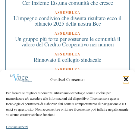
Ccr Insieme Ets,una comunità che cresce
ASSEMBLEA
L’impegno condiviso che diventa risultato ecco il
bilancio 2025 della nostra Bcc
ASSEMBLEA
Un gruppo più forte per sostenere le comunità il
valore del Credito Cooperativo nei numeri
ASSEMBLEA
Rinnovato il collegio sindacale
ASSEMBLEA
Bilancio approvato all’unanimità e 2 milioni
Gestisci Consenso
destinati al territorio
EDITORIALE DIRETTORE
Per fornire le migliori esperienze, utilizziamo tecnologie come i cookie per
Crescere restando riconoscibili
memorizzare e/o accedere alle informazioni del dispositivo. Il consenso a queste
tecnologie ci permetterà di elaborare dati come il comportamento di navigazione o ID
EDITORIALE PRESIDENTE
unici su questo sito. Non acconsentire o ritirare il consenso può influire negativamente
Costruire futuro insieme
su alcune caratteristiche e funzioni.
Gestisci servizi