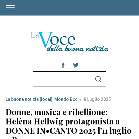
S
S
e
E
A
a
R
C
La buona notizia [local]
,
Mondo Bcc
8 Luglio 2025
r
H
c
Donne, musica e ribellione:
h
Helèna Hellwig protagonista a
f
DONNE IN•CANTO 2025 l’11 luglio
o