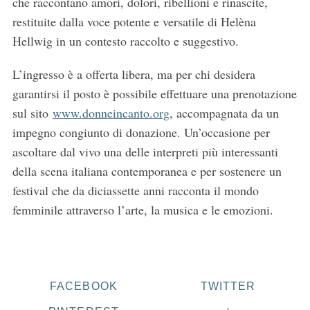
che raccontano amori, dolori, ribellioni e rinascite,
restituite dalla voce potente e versatile di Helèna
Hellwig in un contesto raccolto e suggestivo.
L’ingresso è a offerta libera, ma per chi desidera
garantirsi il posto è possibile effettuare una prenotazione
sul sito
www.donneincanto.org
, accompagnata da un
impegno congiunto di donazione. Un’occasione per
ascoltare dal vivo una delle interpreti più interessanti
S
della scena italiana contemporanea e per sostenere un
e
a
festival che da diciassette anni racconta il mondo
r
femminile attraverso l’arte, la musica e le emozioni.
c
h
f
o
r
FACEBOOK
TWITTER
: