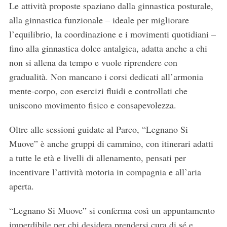
Le attività proposte spaziano dalla ginnastica posturale,
alla ginnastica funzionale – ideale per migliorare
S
l’equilibrio, la coordinazione e i movimenti quotidiani –
e
fino alla ginnastica dolce antalgica, adatta anche a chi
a
non si allena da tempo e vuole riprendere con
r
gradualità. Non mancano i corsi dedicati all’armonia
c
h
mente-corpo, con esercizi fluidi e controllati che
f
uniscono movimento fisico e consapevolezza.
o
r
Oltre alle sessioni guidate al Parco, “Legnano Si
:
Muove” è anche gruppi di cammino, con itinerari adatti
a tutte le età e livelli di allenamento, pensati per
incentivare l’attività motoria in compagnia e all’aria
aperta.
“Legnano Si Muove” si conferma così un appuntamento
imperdibile per chi desidera prendersi cura di sé e