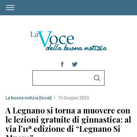
S
S
e
E
A
a
R
C
La buona notizia [local]
15 Giugno 2025
r
H
c
A Legnano si torna a muovere con
h
le lezioni gratuite di ginnastica: al
f
via l’11ª edizione di “Legnano Si
o