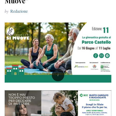
Muove”
r
by
Redazione
: