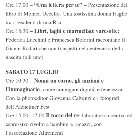
“Una lettera per te”
Ore 17:00 –
– Presentazione del
libro di Monica Uccello. Una tostissima donna fragile
S
tra i residenti di una Rsa
e
Libri, laghi e marmellate varesotte:
Ore 18:30 –
a
Federica Lucchini e Francesca Boldrini raccontano il
r
Gianni Rodari che non ti aspetti nel centenario della
c
h
nascita (più uno)
f
o
SABATO 17 LUGLIO
r
Nonni un corno, gli anziani e
Ore 10:30 –
:
l’immaginario
: come coniugare dignità e tenerezza.
Con la photoeditor Giovanna Calvenzi e i fotografi
dell’Alzheimer Fest
Il tocco del re
Ore 15:00 -17:00
: laboratorio creativo ed
espressivo rivolto a bambini e ragazzi, con
l’associazione Altrementi