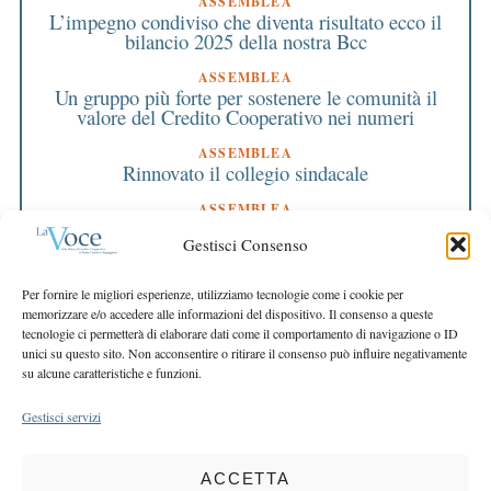
ASSEMBLEA
L’impegno condiviso che diventa risultato ecco il
bilancio 2025 della nostra Bcc
ASSEMBLEA
Un gruppo più forte per sostenere le comunità il
valore del Credito Cooperativo nei numeri
ASSEMBLEA
Rinnovato il collegio sindacale
ASSEMBLEA
Bilancio approvato all’unanimità e 2 milioni
Gestisci Consenso
destinati al territorio
EDITORIALE DIRETTORE
Per fornire le migliori esperienze, utilizziamo tecnologie come i cookie per
Crescere restando riconoscibili
memorizzare e/o accedere alle informazioni del dispositivo. Il consenso a queste
tecnologie ci permetterà di elaborare dati come il comportamento di navigazione o ID
EDITORIALE PRESIDENTE
unici su questo sito. Non acconsentire o ritirare il consenso può influire negativamente
Costruire futuro insieme
su alcune caratteristiche e funzioni.
Gestisci servizi
ACCETTA
COPYRIGHT 2025 LA VOCE |
PRIVACY
&
COOKIE POLICY