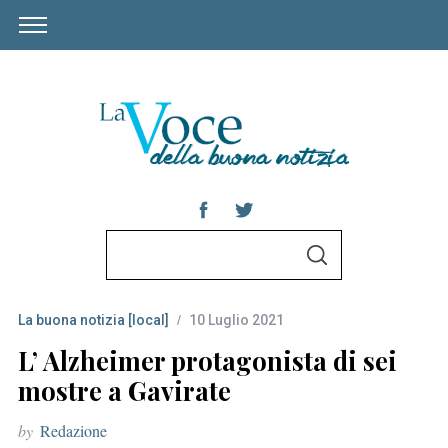
S
S
e
E
A
a
R
C
La buona notizia [local]
10 Luglio 2021
r
H
c
L’ Alzheimer protagonista di sei
h
mostre a Gavirate
f
by
Redazione
o