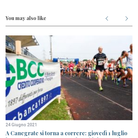
You may also like
24 Giugno 2021
30
,
A Canegrate si torna a correre: giovedì 1 luglio
Du