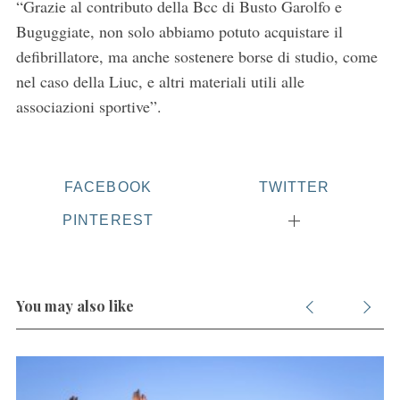
“Grazie al contributo della Bcc di Busto Garolfo e
Buguggiate, non solo abbiamo potuto acquistare il
defibrillatore, ma anche sostenere borse di studio, come
nel caso della Liuc, e altri materiali utili alle
associazioni sportive”.
S
e
a
r
FACEBOOK
TWITTER
c
PINTEREST
h
f
o
r
You may also like
: