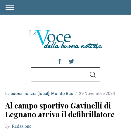
S
S
e
E
A
a
R
C
La buona notizia [local]
,
Mondo Bcc
29 Novembre 2024
r
H
c
Al campo sportivo Gavinelli di
h
Legnano arriva il defibrillatore
f
by
Redazione
o