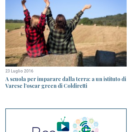
23 Luglio 2016
2 
A scuola per imparare dalla terra: a un istituto di
I 
Varese l’oscar green di Coldiretti
p
Ar