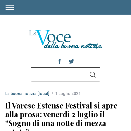
S
S
e
E
A
a
R
C
La buona notizia [local]
1 Luglio 2021
r
H
c
Il Varese Estense Festival si apre
h
alla prosa: venerdì 2 luglio il
f
“Sogno di una notte di mezza
o