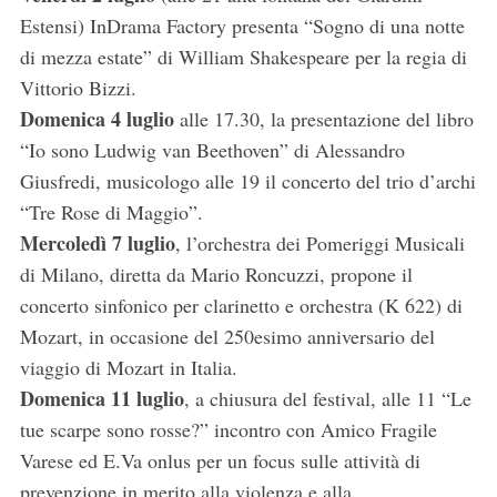
Estensi) InDrama Factory presenta “Sogno di una notte
di mezza estate” di William Shakespeare per la regia di
Vittorio Bizzi.
Domenica 4 luglio
alle 17.30, la presentazione del libro
“Io sono Ludwig van Beethoven” di Alessandro
S
Giusfredi, musicologo alle 19 il concerto del trio d’archi
e
“Tre Rose di Maggio”.
a
Mercoledì 7 luglio
, l’orchestra dei Pomeriggi Musicali
r
c
di Milano, diretta da Mario Roncuzzi, propone il
h
concerto sinfonico per clarinetto e orchestra (K 622) di
f
Mozart, in occasione del 250esimo anniversario del
o
viaggio di Mozart in Italia.
r
:
Domenica 11 luglio
, a chiusura del festival, alle 11 “Le
tue scarpe sono rosse?” incontro con Amico Fragile
Varese ed E.Va onlus per un focus sulle attività di
prevenzione in merito alla violenza e alla