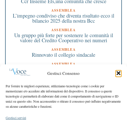
Ccr Insieme Ets,una comunità che cresce
ASSEMBLEA
L’impegno condiviso che diventa risultato ecco il
bilancio 2025 della nostra Bcc
ASSEMBLEA
Un gruppo più forte per sostenere le comunità il
valore del Credito Cooperativo nei numeri
ASSEMBLEA
Rinnovato il collegio sindacale
ASSEMBLEA
Bilancio approvato all’unanimità e 2 milioni
Gestisci Consenso
destinati al territorio
EDITORIALE DIRETTORE
Per fornire le migliori esperienze, utilizziamo tecnologie come i cookie per
Crescere restando riconoscibili
memorizzare e/o accedere alle informazioni del dispositivo. Il consenso a queste
tecnologie ci permetterà di elaborare dati come il comportamento di navigazione o ID
EDITORIALE PRESIDENTE
unici su questo sito. Non acconsentire o ritirare il consenso può influire negativamente
Costruire futuro insieme
su alcune caratteristiche e funzioni.
Gestisci servizi