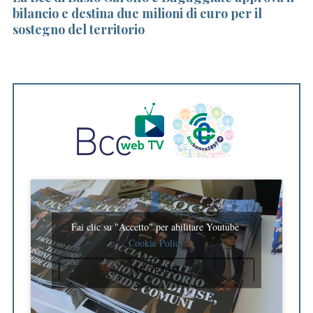
bilancio e destina due milioni di euro per il
le
sostegno del territorio
Fai clic su "Accetto" per abilitare Youtube
Cookie Policy
ACCETTO