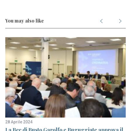
You may also like
28 Aprile 2024
6 
La Bcc di Busto Garolfo e Buguggiate approva il
Tr