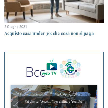
2 Giugno 2021
11
Acquisto casa under 36: che cosa non si paga
L
Fai clic su "Accetto" per abilitare Youtube
Cookie Policy