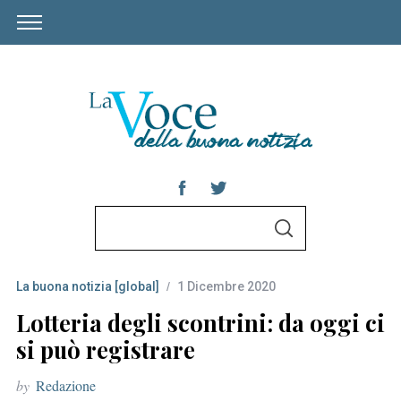
S
S
e
E
A
a
R
C
La buona notizia [global]
1 Dicembre 2020
r
H
c
Lotteria degli scontrini: da oggi ci
h
si può registrare
f
by
Redazione
o