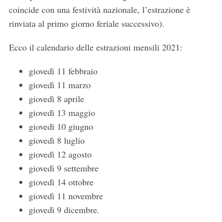
coincide con una festività nazionale, l’estrazione è
rinviata al primo giorno feriale successivo).
Ecco il calendario delle estrazioni mensili 2021:
giovedì 11 febbraio
giovedì 11 marzo
S
giovedì 8 aprile
e
giovedì 13 maggio
a
giovedì 10 giugno
r
giovedì 8 luglio
c
h
giovedì 12 agosto
f
giovedì 9 settembre
o
giovedì 14 ottobre
r
giovedì 11 novembre
:
giovedì 9 dicembre.