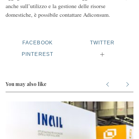
anche sull’utilizzo e la gestione delle risorse
domestiche, è possibile contattare Adiconsum.
S
e
FACEBOOK
TWITTER
a
PINTEREST
r
c
h
f
o
You may also like
r
: