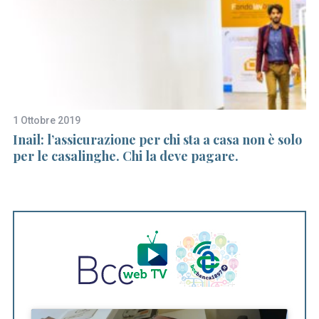
1 Ottobre 2019
5 
i.
Inail: l’assicurazione per chi sta a casa non è solo
In
per le casalinghe. Chi la deve pagare.
in