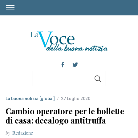
S
S
e
E
A
a
R
C
La buona notizia [global]
27 Luglio 2020
r
H
c
Cambio operatore per le bollette
h
di casa: decalogo antitruffa
f
by
Redazione
o