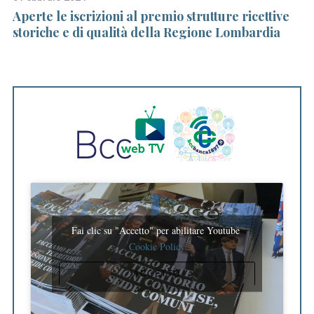
Aperte le iscrizioni al premio strutture ricettive
A 
storiche e di qualità della Regione Lombardia
es
co
Fai clic su "Accetto" per abilitare Youtube
Cookie Policy
ACCETTO