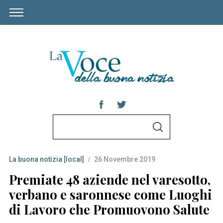
S
S
e
E
A
a
R
C
La buona notizia [local]
26 Novembre 2019
r
H
c
Premiate 48 aziende nel varesotto,
h
verbano e saronnese come Luoghi
f
di Lavoro che Promuovono Salute
o