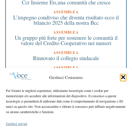
Ccr Insieme Ets,una comunità che cresce
ASSEMBLEA
L’impegno condiviso che diventa risultato ecco il
bilancio 2025 della nostra Bcc
ASSEMBLEA
Un gruppo più forte per sostenere le comunità il
valore del Credito Cooperativo nei numeri
ASSEMBLEA
Rinnovato il collegio sindacale
ASSEMBLEA
Bilancio approvato all’unanimità e 2 milioni
Gestisci Consenso
destinati al territorio
EDITORIALE DIRETTORE
Per fornire le migliori esperienze, utilizziamo tecnologie come i cookie per
Crescere restando riconoscibili
memorizzare e/o accedere alle informazioni del dispositivo. Il consenso a queste
tecnologie ci permetterà di elaborare dati come il comportamento di navigazione o ID
EDITORIALE PRESIDENTE
unici su questo sito. Non acconsentire o ritirare il consenso può influire negativamente
Costruire futuro insieme
su alcune caratteristiche e funzioni.
Gestisci servizi