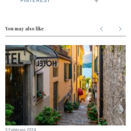
PINTEREST
You may also like
5 Febbraio 2024
17