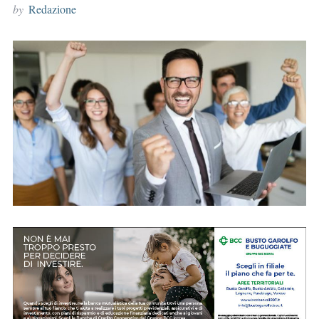
by
Redazione
r
: