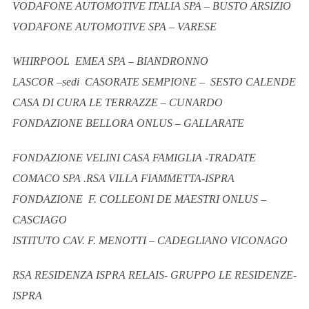
VODAFONE AUTOMOTIVE ITALIA SPA – BUSTO ARSIZIO
VODAFONE AUTOMOTIVE SPA – VARESE
WHIRPOOL EMEA SPA – BIANDRONNO
LASCOR –sedi CASORATE SEMPIONE – SESTO CALENDE
CASA DI CURA LE TERRAZZE – CUNARDO
S
e
FONDAZIONE BELLORA ONLUS – GALLARATE
a
r
FONDAZIONE VELINI CASA FAMIGLIA -TRADATE
c
COMACO SPA .RSA VILLA FIAMMETTA-ISPRA
h
f
FONDAZIONE F. COLLEONI DE MAESTRI ONLUS –
o
CASCIAGO
r
ISTITUTO CAV. F. MENOTTI – CADEGLIANO VICONAGO
:
RSA RESIDENZA ISPRA RELAIS- GRUPPO LE RESIDENZE-
ISPRA