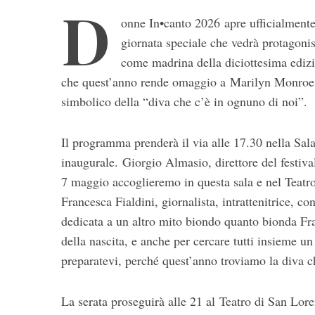
D
onne In•canto 2026 apre ufficialmente
giornata speciale che vedrà protagonist
come madrina della diciottesima edizio
che quest’anno rende omaggio a Marilyn Monroe n
simbolico della “diva che c’è in ognuno di noi”.
Il programma prenderà il via alle 17.30 nella Sal
inaugurale. Giorgio Almasio, direttore del festival,
7 maggio accoglieremo in questa sala e nel Teatr
Francesca Fialdini, giornalista, intrattenitrice, co
dedicata a un altro mito biondo quanto bionda Fr
S
e
della nascita, e anche per cercare tutti insieme un 
a
preparatevi, perché quest’anno troviamo la diva c
r
c
h
La serata proseguirà alle 21 al Teatro di San Lor
f