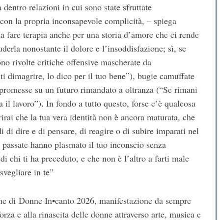
dentro relazioni in cui sono state sfruttate
n la propria inconsapevole complicità, – spiega
na fare terapia anche per una storia d’amore che ci rende
uderla nonostante il dolore e l’insoddisfazione; sì, se
ono rivolte critiche offensive mascherate da
i dimagrire, lo dico per il tuo bene”), bugie camuffate
, promesse su un futuro rimandato a oltranza (“Se rimani
il lavoro”). In fondo a tutto questo, forse c’è qualcosa
irai che la tua vera identità non è ancora maturata, che
 di dire e di pensare, di reagire o di subire imparati nel
e passate hanno plasmato il tuo inconscio senza
i chi ti ha preceduto, e che non è l’altro a farti male
svegliare in te”
one di Donne In•canto 2026, manifestazione da sempre
 forza e alla rinascita delle donne attraverso arte, musica e