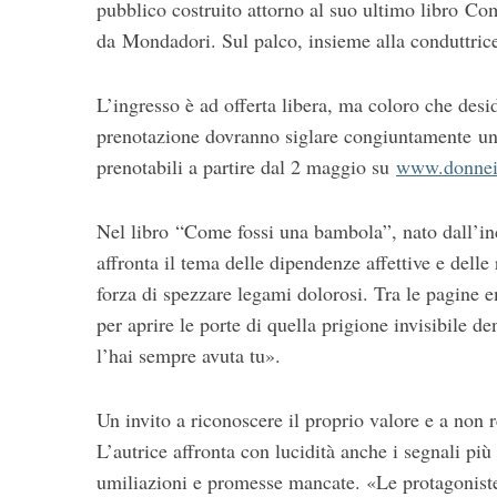
pubblico costruito attorno al suo ultimo libro C
o
da Mondadori. Sul palco, insieme alla conduttric
r
:
L’ingresso è ad offerta libera, ma coloro che desi
prenotazione dovranno siglare congiuntamente un 
prenotabili a partire dal 2 maggio su
www.donnei
Nel libro “Come fossi una bambola”, nato dall’in
affronta il tema delle dipendenze affettive e delle 
forza di spezzare legami dolorosi. Tra le pagine em
per aprire le porte di quella prigione invisibile d
l’hai sempre avuta tu».
Un invito a riconoscere il proprio valore e a non r
L’autrice affronta con lucidità anche i segnali più 
umiliazioni e promesse mancate. «Le protagoniste