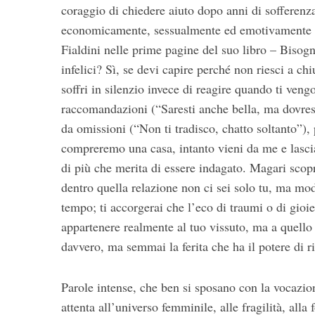
coraggio di chiedere aiuto dopo anni di sofferenza 
economicamente, sessualmente ed emotivamente co
Fialdini nelle prime pagine del suo libro – Bisog
infelici? Sì, se devi capire perché non riesci a chi
soffri in silenzio invece di reagire quando ti veng
raccomandazioni (“Saresti anche bella, ma dovrest
da omissioni (“Non ti tradisco, chatto soltanto”)
compreremo una casa, intanto vieni da me e lascia 
di più che merita di essere indagato. Magari scopr
dentro quella relazione non ci sei solo tu, ma modi
tempo; ti accorgerai che l’eco di traumi o di gioi
appartenere realmente al tuo vissuto, ma a quello d
davvero, ma semmai la ferita che ha il potere di ri
Parole intense, che ben si sposano con la vocazi
attenta all’universo femminile, alle fragilità, alla