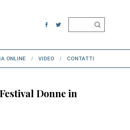
S
S
e
E
A
a
R
C
r
H
c
IA ONLINE
VIDEO
CONTATTI
h
f
o
r
 Festival Donne in
: