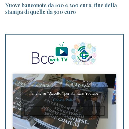
Nuove banconote da 100 e 200 euro, fine della
Bo
stampa di quelle da 500 euro
En
Fai clic su "Accetto" per abilitare Youtube
Cookie Policy
ACCETTO