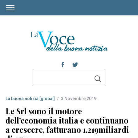
S
S
e
E
A
a
R
C
La buona notizia [global]
3 Novembre 2019
r
H
c
Le Srl sono il motore
h
dell’economia italia e continuano
f
a crescere, fatturano 1.219miliardi
o