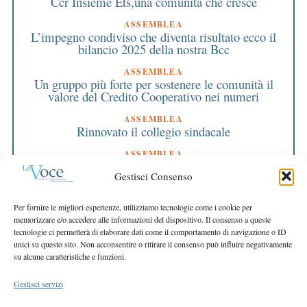
Ccr Insieme Ets,una comunità che cresce
ASSEMBLEA
L’impegno condiviso che diventa risultato ecco il
bilancio 2025 della nostra Bcc
ASSEMBLEA
Un gruppo più forte per sostenere le comunità il
valore del Credito Cooperativo nei numeri
ASSEMBLEA
Rinnovato il collegio sindacale
ASSEMBLEA
Bilancio approvato all’unanimità e 2 milioni
Gestisci Consenso
destinati al territorio
EDITORIALE DIRETTORE
Per fornire le migliori esperienze, utilizziamo tecnologie come i cookie per
Crescere restando riconoscibili
memorizzare e/o accedere alle informazioni del dispositivo. Il consenso a queste
tecnologie ci permetterà di elaborare dati come il comportamento di navigazione o ID
EDITORIALE PRESIDENTE
unici su questo sito. Non acconsentire o ritirare il consenso può influire negativamente
Costruire futuro insieme
su alcune caratteristiche e funzioni.
Gestisci servizi