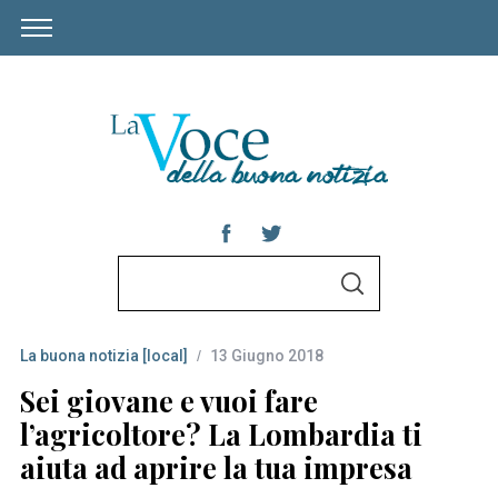
S
S
e
E
A
a
R
C
La buona notizia [local]
13 Giugno 2018
r
H
c
Sei giovane e vuoi fare
h
l’agricoltore? La Lombardia ti
f
aiuta ad aprire la tua impresa
o