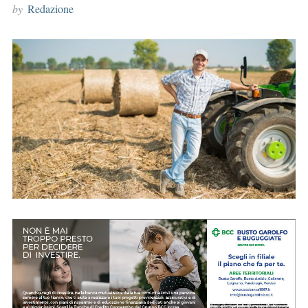
by
Redazione
r
: