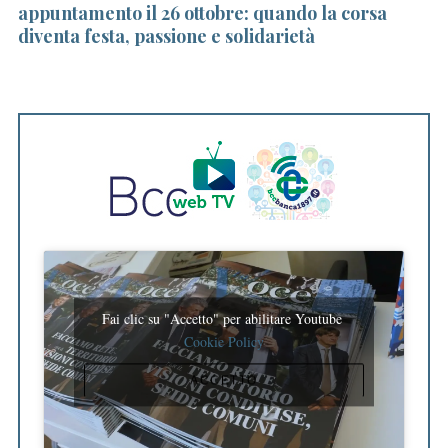
o
appuntamento il 26 ottobre: quando la corsa
o
r
diventa festa, passione e solidarietà
:
Fai clic su "Accetto" per abilitare Youtube
Cookie Policy
ACCETTO