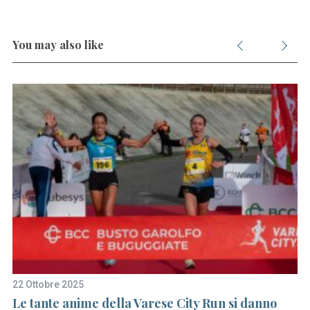
You may also like
S
e
a
r
c
h
22 Ottobre 2025
1 
f
Le tante anime della Varese City Run si danno
Pe