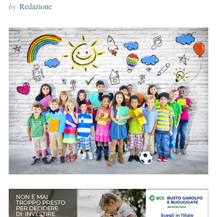
by
Redazione
r
: