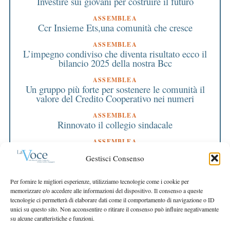
Investire sui giovani per costruire il futuro
ASSEMBLEA
Ccr Insieme Ets,una comunità che cresce
ASSEMBLEA
L’impegno condiviso che diventa risultato ecco il
bilancio 2025 della nostra Bcc
ASSEMBLEA
Un gruppo più forte per sostenere le comunità il
valore del Credito Cooperativo nei numeri
ASSEMBLEA
Rinnovato il collegio sindacale
ASSEMBLEA
Bilancio approvato all’unanimità e 2 milioni
Gestisci Consenso
destinati al territorio
EDITORIALE DIRETTORE
Per fornire le migliori esperienze, utilizziamo tecnologie come i cookie per
Crescere restando riconoscibili
memorizzare e/o accedere alle informazioni del dispositivo. Il consenso a queste
tecnologie ci permetterà di elaborare dati come il comportamento di navigazione o ID
EDITORIALE PRESIDENTE
unici su questo sito. Non acconsentire o ritirare il consenso può influire negativamente
Costruire futuro insieme
su alcune caratteristiche e funzioni.