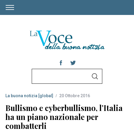
S
S
e
E
A
a
R
C
La buona notizia [global]
20 Ottobre 2016
r
H
c
Bullismo e cyberbullismo, l’Italia
h
ha un piano nazionale per
f
combatterli
o