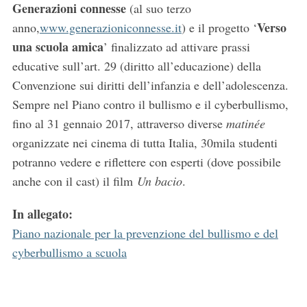
e
Generazioni connesse
(al suo terzo
a
Verso
anno,
www.generazioniconnesse.it
) e il progetto ‘
r
una scuola amica
’ finalizzato ad attivare prassi
c
educative sull’art. 29 (diritto all’educazione) della
h
f
Convenzione sui diritti dell’infanzia e dell’adolescenza.
o
Sempre nel Piano contro il bullismo e il cyberbullismo,
r
fino al 31 gennaio 2017, attraverso diverse
matinée
:
organizzate nei cinema di tutta Italia, 30mila studenti
potranno vedere e riflettere con esperti (dove possibile
anche con il cast) il film
Un bacio
.
In allegato:
Piano nazionale per la prevenzione del bullismo e del
cyberbullismo a scuola