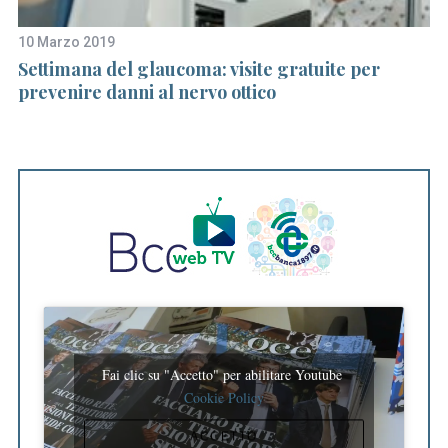
10 Marzo 2019
16
Settimana del glaucoma: visite gratuite per
Ch
ali
prevenire danni al nervo ottico
q
Fai clic su "Accetto" per abilitare Youtube
Cookie Policy
ACCETTO