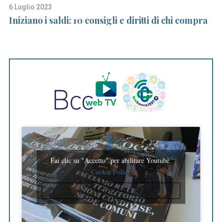
o
6 Luglio 2023
20
r
ù
Iniziano i saldi: 10 consigli e diritti di chi compra
Un
:
la
Fai clic su "Accetto" per abilitare Youtube
Cookie Policy
ACCETTO