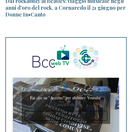
n
Dal rockabilly ai Beatles: viaggio musicale negli
In
anni d’oro del rock, a Cornaredo il 21 giugno per
st
Donne In•Canto
S
e
a
r
Fai clic su "Accetto" per abilitare Youtube
c
Cookie Policy
h
f
ACCETTO
o
r