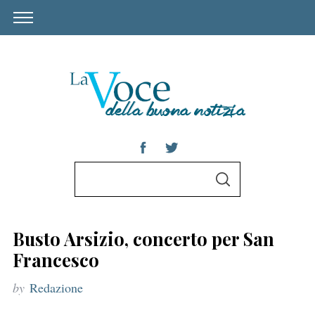
S
S
e
E
A
a
R
C
r
H
Busto Arsizio, concerto per San
c
Francesco
h
by
Redazione
f
o