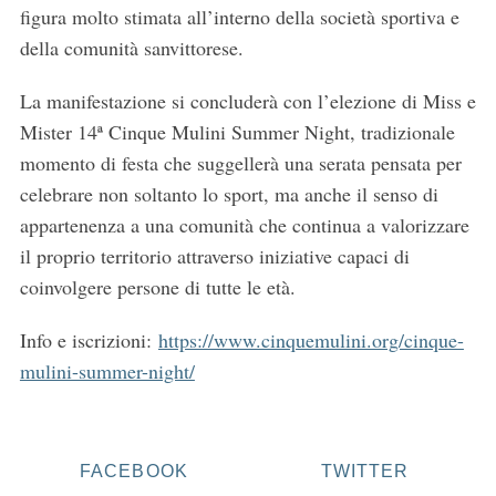
e
figura molto stimata all’interno della società sportiva e
a
della comunità sanvittorese.
r
c
La manifestazione si concluderà con l’elezione di Miss e
h
f
Mister 14ª Cinque Mulini Summer Night, tradizionale
o
momento di festa che suggellerà una serata pensata per
r
celebrare non soltanto lo sport, ma anche il senso di
:
appartenenza a una comunità che continua a valorizzare
il proprio territorio attraverso iniziative capaci di
coinvolgere persone di tutte le età.
Info e iscrizioni:
https://www.cinquemulini.org/cinque-
mulini-summer-night/
FACEBOOK
TWITTER