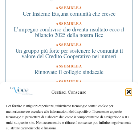
ASSEMBLEA
Ccr Insieme Ets,una comunità che cresce
ASSEMBLEA
L’impegno condiviso che diventa risultato ecco il
bilancio 2025 della nostra Bcc
ASSEMBLEA
Un gruppo più forte per sostenere le comunità il
valore del Credito Cooperativo nei numeri
ASSEMBLEA
Rinnovato il collegio sindacale
ASSEMBLEA
Bilancio approvato all’unanimità e 2 milioni
Gestisci Consenso
destinati al territorio
EDITORIALE DIRETTORE
Per fornire le migliori esperienze, utilizziamo tecnologie come i cookie per
Crescere restando riconoscibili
memorizzare e/o accedere alle informazioni del dispositivo. Il consenso a queste
tecnologie ci permetterà di elaborare dati come il comportamento di navigazione o ID
EDITORIALE PRESIDENTE
unici su questo sito. Non acconsentire o ritirare il consenso può influire negativamente
Costruire futuro insieme
su alcune caratteristiche e funzioni.