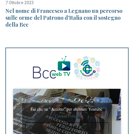
7 Ottobre 2023
20
di
Nel nome di Francesco a Legnano un percorso
Ga
sulle orme del Patrono d’Italia con il sostegno
s
della Bcc
Fai clic su "Accetto" per abilitare Youtube
Cookie Policy
ACCETTO