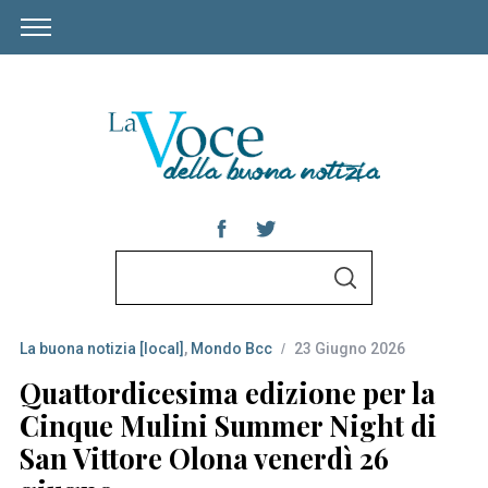
S
S
e
E
A
a
R
C
La buona notizia [local]
,
Mondo Bcc
23 Giugno 2026
r
H
c
Quattordicesima edizione per la
h
Cinque Mulini Summer Night di
f
San Vittore Olona venerdì 26
o