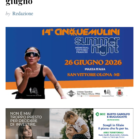
giugno
r
by
Redazione
: