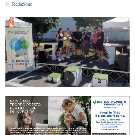
by
Redazione
r
: