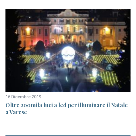
16 Dicembre 2019
23
Oltre 200mila luci a led per illuminare il Natale
La
a Varese
mi