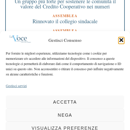
Un gruppo più forte per sostenere le comunità il
valore del Credito Cooperativo nei numeri
ASSEMBLEA
Rinnovato il collegio sindacale
ASSEMBLEA
Bilancio approvato all’unanimità e 2 milioni
Gestisci Consenso
destinati al territorio
EDITORIALE DIRETTORE
Per fornire le migliori esperienze, utilizziamo tecnologie come i cookie per
Crescere restando riconoscibili
memorizzare e/o accedere alle informazioni del dispositivo. Il consenso a queste
tecnologie ci permetterà di elaborare dati come il comportamento di navigazione o ID
EDITORIALE PRESIDENTE
unici su questo sito. Non acconsentire o ritirare il consenso può influire negativamente
Costruire futuro insieme
su alcune caratteristiche e funzioni.
Gestisci servizi
ACCETTA
COPYRIGHT 2025 LA VOCE |
PRIVACY
&
COOKIE POLICY
DIRETTORE RESPONSABILE:
CHIARA PORTA
| REDAZIONE & GRAFICA:
NEGA
EOIPSO.IT
| EDITORE:
BCC DI BUSTO GAROLFO E BUGUGGIATE
REGISTRAZIONE DEL TRIBUNALE DI MILANO N. 163 DEL 15 MARZO 2004
VISUALIZZA PREFERENZE