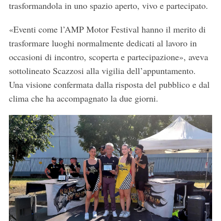
trasformandola in uno spazio aperto, vivo e partecipato.
«Eventi come l’AMP Motor Festival hanno il merito di
trasformare luoghi normalmente dedicati al lavoro in
S
occasioni di incontro, scoperta e partecipazione», aveva
e
sottolineato Scazzosi alla vigilia dell’appuntamento.
a
Una visione confermata dalla risposta del pubblico e dal
r
c
clima che ha accompagnato la due giorni.
h
f
o
r
: