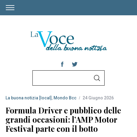
S
S
e
E
A
a
R
C
La buona notizia [local]
,
Mondo Bcc
24 Giugno 2026
r
H
c
Formula Driver e pubblico delle
h
grandi occasioni: l’AMP Motor
f
Festival parte con il botto
o