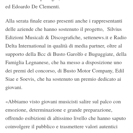
ed Edoardo De Clementi.
Alla serata finale erano presenti anche i rappresentanti
delle aziende che hanno sostenuto il progetto, Silvius
Edizioni Musicali & Discografiche, settenews.it e Radio
Delta International in qualità di media partner, oltre al
supporto della Bcc di Busto Garolfo e Buguggiate, della
Famiglia Legnanese, che ha messo a disposizione uno
S
dei premi del concorso, di Busto Motor Company, Edil
e
Siae e Soevis, che ha sostenuto un premio dedicato ai
a
giovani.
r
c
«Abbiamo visto giovani musicisti salire sul palco con
h
f
emozione, determinazione e grande preparazione,
o
offrendo esibizioni di altissimo livello che hanno saputo
r
coinvolgere il pubblico e trasmettere valori autentici
: