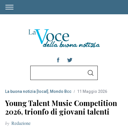
S
S
e
E
A
a
R
C
La buona notizia [local]
,
Mondo Bcc
11 Maggio 2026
r
H
c
Young Talent Music Competition
h
2026, trionfo di giovani talenti
f
by
Redazione
o