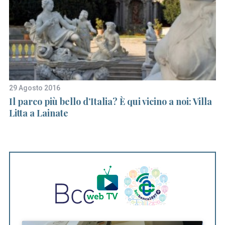
29 Agosto 2016
13
Il parco più bello d’Italia? È qui vicino a noi: Villa
L
Litta a Lainate
p
de
r