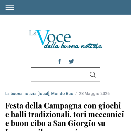
S
S
e
E
A
a
R
C
La buona notizia [local]
,
Mondo Bcc
28 Maggio 2026
r
H
c
Festa della Campagna con giochi
h
e balli tradizionali, tori meccanici
f
e buon cibo a San Giorgio su
o