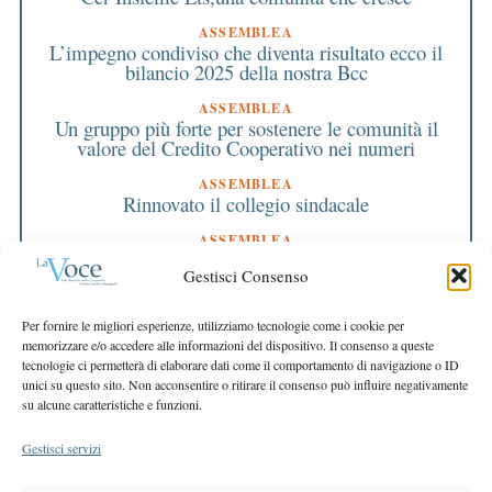
ASSEMBLEA
L’impegno condiviso che diventa risultato ecco il
bilancio 2025 della nostra Bcc
ASSEMBLEA
Un gruppo più forte per sostenere le comunità il
valore del Credito Cooperativo nei numeri
ASSEMBLEA
Rinnovato il collegio sindacale
ASSEMBLEA
Bilancio approvato all’unanimità e 2 milioni
Gestisci Consenso
destinati al territorio
EDITORIALE DIRETTORE
Per fornire le migliori esperienze, utilizziamo tecnologie come i cookie per
Crescere restando riconoscibili
memorizzare e/o accedere alle informazioni del dispositivo. Il consenso a queste
tecnologie ci permetterà di elaborare dati come il comportamento di navigazione o ID
EDITORIALE PRESIDENTE
unici su questo sito. Non acconsentire o ritirare il consenso può influire negativamente
Costruire futuro insieme
su alcune caratteristiche e funzioni.
Gestisci servizi