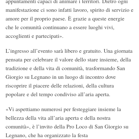
appuntamenti capaci di animare i territori. Dietro ogni
manifestazione ci sono infatti lavoro, spirito di servizio e
amore per il proprio paese. È grazie a queste energie
che le comunità continuano a essere luoghi vivi,
accoglienti e partecipati».
L’ingresso all’evento sarà libero e gratuito. Una giornata
pensata per celebrare il valore dello stare insieme, della
tradizione e della vita di comunità, trasformando San
Giorgio su Legnano in un luogo di incontro dove
S
riscoprire il piacere delle relazioni, della cultura
e
popolare e del tempo condiviso all’aria aperta.
a
r
«Vi aspettiamo numerosi per festeggiare insieme la
c
bellezza della vita all’aria aperta e della nostra
h
f
comunità», è l’invito della Pro Loco di San Giorgio su
o
Legnano, che ha organizzato la festa
r