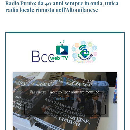
lo
Radio Punto: da 40 anni sempre in onda, unica
12
radio locale rimasta nell’Altomilanese
V
Fai clic su "Accetto" per abilitare Youtube
Cookie Policy
ACCETTO