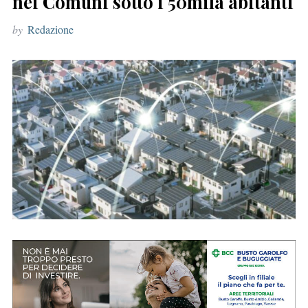
nei Comuni sotto i 50mila abitanti
r
by
Redazione
: