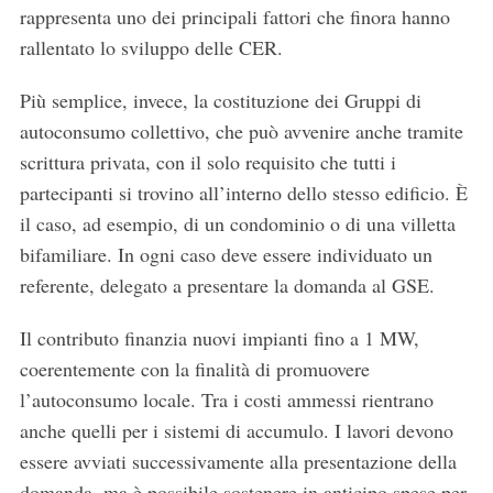
rappresenta uno dei principali fattori che finora hanno
r
rallentato lo sviluppo delle CER.
c
h
f
Più semplice, invece, la costituzione dei Gruppi di
o
autoconsumo collettivo, che può avvenire anche tramite
r
scrittura privata, con il solo requisito che tutti i
:
partecipanti si trovino all’interno dello stesso edificio. È
il caso, ad esempio, di un condominio o di una villetta
bifamiliare. In ogni caso deve essere individuato un
referente, delegato a presentare la domanda al GSE.
Il contributo finanzia nuovi impianti fino a 1 MW,
coerentemente con la finalità di promuovere
l’autoconsumo locale. Tra i costi ammessi rientrano
anche quelli per i sistemi di accumulo. I lavori devono
essere avviati successivamente alla presentazione della
domanda, ma è possibile sostenere in anticipo spese per