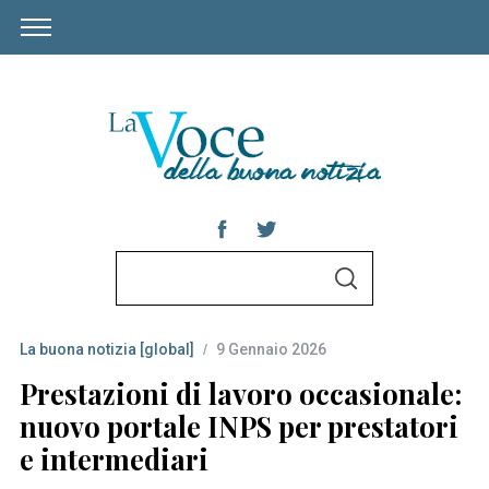
S
S
e
E
A
a
R
C
La buona notizia [global]
9 Gennaio 2026
r
H
c
Prestazioni di lavoro occasionale:
h
nuovo portale INPS per prestatori
f
e intermediari
o