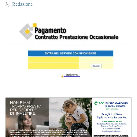
by
Redazione
r
: