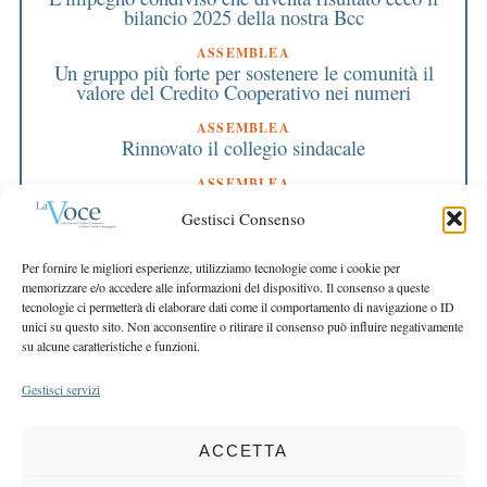
bilancio 2025 della nostra Bcc
ASSEMBLEA
Un gruppo più forte per sostenere le comunità il
valore del Credito Cooperativo nei numeri
ASSEMBLEA
Rinnovato il collegio sindacale
ASSEMBLEA
Bilancio approvato all’unanimità e 2 milioni
Gestisci Consenso
destinati al territorio
EDITORIALE DIRETTORE
Per fornire le migliori esperienze, utilizziamo tecnologie come i cookie per
Crescere restando riconoscibili
memorizzare e/o accedere alle informazioni del dispositivo. Il consenso a queste
tecnologie ci permetterà di elaborare dati come il comportamento di navigazione o ID
EDITORIALE PRESIDENTE
unici su questo sito. Non acconsentire o ritirare il consenso può influire negativamente
Costruire futuro insieme
su alcune caratteristiche e funzioni.
Gestisci servizi
ACCETTA
COPYRIGHT 2025 LA VOCE |
PRIVACY
&
COOKIE POLICY
DIRETTORE RESPONSABILE:
CHIARA PORTA
| REDAZIONE & GRAFICA: