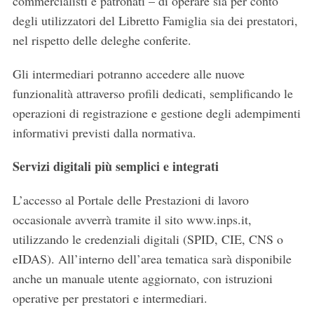
commercialisti e patronati – di operare sia per conto
degli utilizzatori del Libretto Famiglia sia dei prestatori,
nel rispetto delle deleghe conferite.
Gli intermediari potranno accedere alle nuove
S
funzionalità attraverso profili dedicati, semplificando le
e
operazioni di registrazione e gestione degli adempimenti
a
informativi previsti dalla normativa.
r
c
Servizi digitali più semplici e integrati
h
f
L’accesso al Portale delle Prestazioni di lavoro
o
r
occasionale avverrà tramite il sito www.inps.it,
:
utilizzando le credenziali digitali (SPID, CIE, CNS o
eIDAS). All’interno dell’area tematica sarà disponibile
anche un manuale utente aggiornato, con istruzioni
operative per prestatori e intermediari.