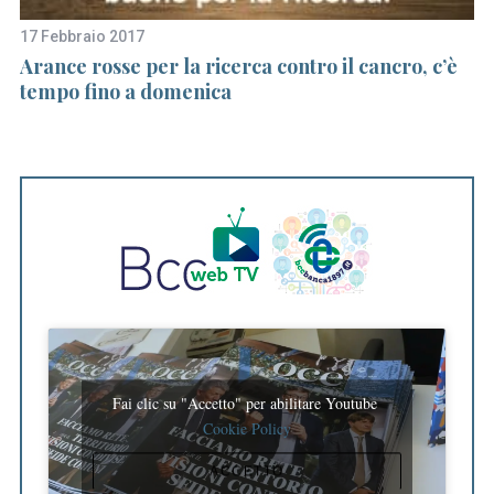
17 Febbraio 2017
20
Arance rosse per la ricerca contro il cancro, c’è
Ap
tempo fino a domenica
Fai clic su "Accetto" per abilitare Youtube
Cookie Policy
ACCETTO