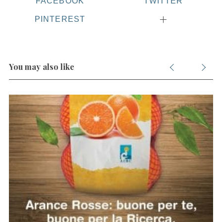
FACEBOOK
TWITTER
PINTEREST
S
e
a
r
You may also like
c
h
f
o
r
: