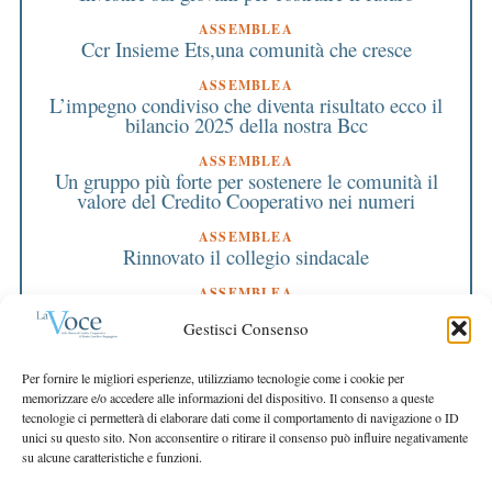
ASSEMBLEA
Ccr Insieme Ets,una comunità che cresce
ASSEMBLEA
L’impegno condiviso che diventa risultato ecco il
bilancio 2025 della nostra Bcc
ASSEMBLEA
Un gruppo più forte per sostenere le comunità il
valore del Credito Cooperativo nei numeri
ASSEMBLEA
Rinnovato il collegio sindacale
ASSEMBLEA
Bilancio approvato all’unanimità e 2 milioni
Gestisci Consenso
destinati al territorio
EDITORIALE DIRETTORE
Per fornire le migliori esperienze, utilizziamo tecnologie come i cookie per
Crescere restando riconoscibili
memorizzare e/o accedere alle informazioni del dispositivo. Il consenso a queste
tecnologie ci permetterà di elaborare dati come il comportamento di navigazione o ID
EDITORIALE PRESIDENTE
unici su questo sito. Non acconsentire o ritirare il consenso può influire negativamente
Costruire futuro insieme
su alcune caratteristiche e funzioni.