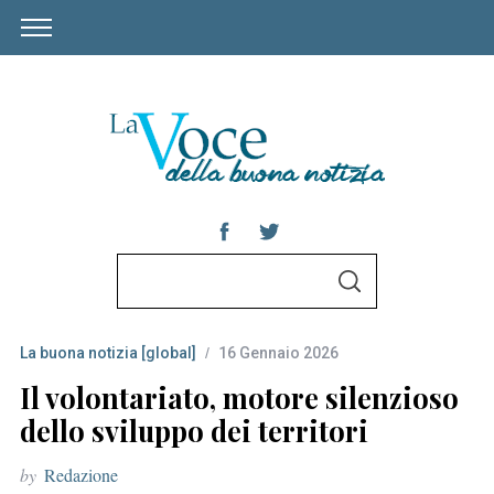
S
S
e
E
A
a
R
C
La buona notizia [global]
16 Gennaio 2026
r
H
c
Il volontariato, motore silenzioso
h
dello sviluppo dei territori
f
by
Redazione
o