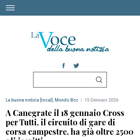
S
S
e
E
A
a
R
C
La buona notizia [local]
,
Mondo Bcc
15 Gennaio 2026
r
H
c
A Canegrate il 18 gennaio Cross
h
per Tutti, il circuito di gare di
f
corsa campestre, ha già oltre 2500
o