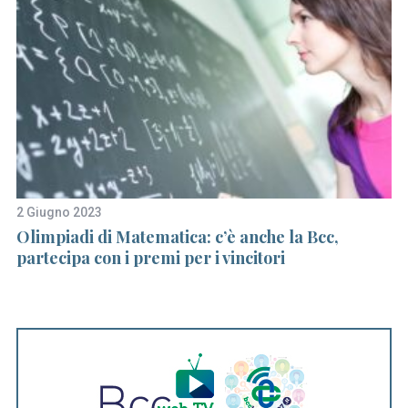
2 Giugno 2023
18
Olimpiadi di Matematica: c’è anche la Bcc,
SO
partecipa con i premi per i vincitori
e 