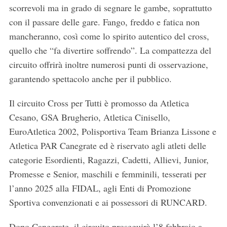
scorrevoli ma in grado di segnare le gambe, soprattutto
con il passare delle gare. Fango, freddo e fatica non
mancheranno, così come lo spirito autentico del cross,
quello che “fa divertire soffrendo”. La compattezza del
circuito offrirà inoltre numerosi punti di osservazione,
garantendo spettacolo anche per il pubblico.
Il circuito Cross per Tutti è promosso da Atletica
Cesano, GSA Brugherio, Atletica Cinisello,
EuroAtletica 2002, Polisportiva Team Brianza Lissone e
Atletica PAR Canegrate ed è riservato agli atleti delle
categorie Esordienti, Ragazzi, Cadetti, Allievi, Junior,
S
Promesse e Senior, maschili e femminili, tesserati per
e
l’anno 2025 alla FIDAL, agli Enti di Promozione
a
r
Sportiva convenzionati e ai possessori di RUNCARD.
c
h
Dopo Canegrate, il circuito proseguirà l’8 febbraio a