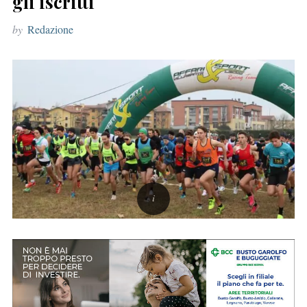
gli iscritti
r
by
Redazione
: