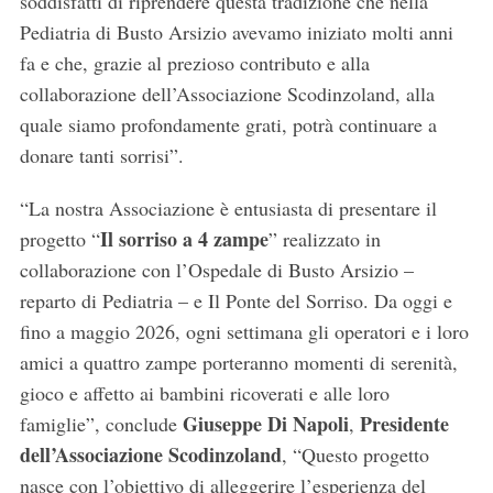
soddisfatti di riprendere questa tradizione che nella
Pediatria di Busto Arsizio avevamo iniziato molti anni
fa e che, grazie al prezioso contributo e alla
collaborazione dell’Associazione Scodinzoland, alla
quale siamo profondamente grati, potrà continuare a
donare tanti sorrisi”.
“La nostra Associazione è entusiasta di presentare il
Il sorriso a 4 zampe
progetto “
” realizzato in
collaborazione con l’Ospedale di Busto Arsizio –
reparto di Pediatria – e Il Ponte del Sorriso. Da oggi e
fino a maggio 2026, ogni settimana gli operatori e i loro
S
amici a quattro zampe porteranno momenti di serenità,
e
gioco e affetto ai bambini ricoverati e alle loro
a
Giuseppe Di Napoli
Presidente
famiglie”, conclude
,
r
dell’Associazione Scodinzoland
, “Questo progetto
c
h
nasce con l’obiettivo di alleggerire l’esperienza del