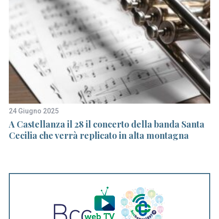
24 Giugno 2025
15
ia
A Castellanza il 28 il concerto della banda Santa
Gi
Cecilia che verrà replicato in alta montagna
F
la