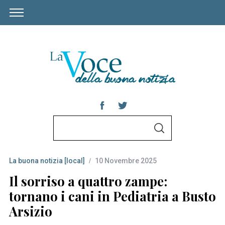
S
S
e
E
A
a
R
C
La buona notizia [local]
10 Novembre 2025
r
H
c
Il sorriso a quattro zampe:
h
tornano i cani in Pediatria a Busto
f
Arsizio
o