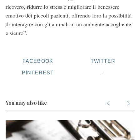
f
ricovero, ridurre lo stress e migliorare il benessere
o
emotivo dei piccoli pazienti, offrendo loro la possibilità
r
di interagire con gli animali in un ambiente accogliente
:
e sicuro”.
FACEBOOK
TWITTER
PINTEREST
You may also like