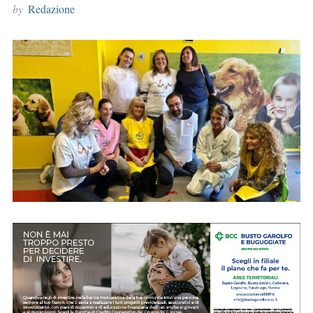
by
Redazione
r
: