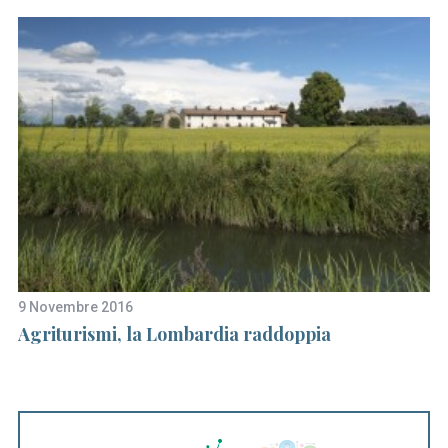
9 Novembre 2016
7 
Agriturismi, la Lombardia raddoppia
Ab
qu