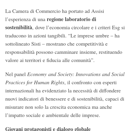
S
La Camera di Commercio ha portato ad Assisi
e
a
regione laboratorio di
l’esperienza di una
r
sostenibilità
, dove l’economia circolare e i criteri Esg si
c
traducono in azioni tangibili. “Le imprese umbre – ha
h
sottolineato Sisti – mostrano che competitività e
f
o
responsabilità possono camminare insieme, restituendo
r
valore ai territori e fiducia alle comunità”.
:
Nel panel
Economy and Society: Innovations and Social
Practices for Human Rights
, il confronto con esperti
internazionali ha evidenziato la necessità di diffondere
nuovi indicatori di benessere e di sostenibilità, capaci di
misurare non solo la crescita economica ma anche
l’impatto sociale e ambientale delle imprese.
Giovani protagonisti e dialogo globale