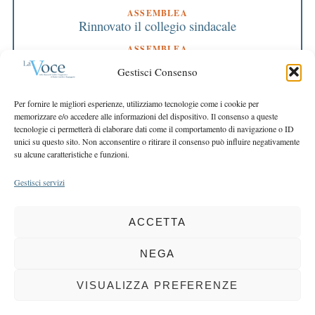
ASSEMBLEA
Rinnovato il collegio sindacale
ASSEMBLEA
Bilancio approvato all’unanimità e 2 milioni
Gestisci Consenso
destinati al territorio
EDITORIALE DIRETTORE
Per fornire le migliori esperienze, utilizziamo tecnologie come i cookie per
Crescere restando riconoscibili
memorizzare e/o accedere alle informazioni del dispositivo. Il consenso a queste
tecnologie ci permetterà di elaborare dati come il comportamento di navigazione o ID
EDITORIALE PRESIDENTE
unici su questo sito. Non acconsentire o ritirare il consenso può influire negativamente
Costruire futuro insieme
su alcune caratteristiche e funzioni.
Gestisci servizi
ACCETTA
COPYRIGHT 2025 LA VOCE |
PRIVACY
&
COOKIE POLICY
DIRETTORE RESPONSABILE:
CHIARA PORTA
| REDAZIONE & GRAFICA:
NEGA
EOIPSO.IT
| EDITORE:
BCC DI BUSTO GAROLFO E BUGUGGIATE
REGISTRAZIONE DEL TRIBUNALE DI MILANO N. 163 DEL 15 MARZO 2004
VISUALIZZA PREFERENZE
BACK TO TOP