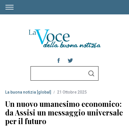
S
S
e
E
A
a
R
C
La buona notizia [global]
21 Ottobre 2025
r
H
c
Un nuovo umanesimo economico:
h
da Assisi un messaggio universale
f
per il futuro
o