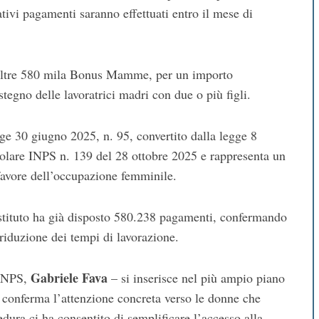
tivi pagamenti saranno effettuati entro il mese di
oltre 580 mila Bonus Mamme, per un importo
tegno delle lavoratrici madri con due o più figli.
gge 30 giugno 2025, n. 95, convertito dalla legge 8
rcolare INPS n. 139 del 28 ottobre 2025 e rappresenta un
a favore dell’occupazione femminile.
stituto ha già disposto 580.238 pagamenti, confermando
 riduzione dei tempi di lavorazione.
Gabriele Fava
’INPS,
– si inserisce nel più ampio piano
 conferma l’attenzione concreta verso le donne che
dura ci ha consentito di semplificare l’accesso alla