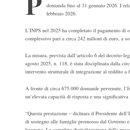
P
domanda fino al 31 gennaio 2026. I rela
febbraio 2026.
L’INPS nel 2025 ha completato il pagamento di 
complessivo pari a circa 242 milioni di euro, a sos
La misura, prevista dall’articolo 6 del decreto-le
S
agosto 2025, n. 118, è stata disciplinata dalla ci
e
a
intervento strutturale di integrazione al reddito 
r
c
A fronte di circa 675.000 domande pervenute, l’I
h
un’elevata capacità di risposta e una significativa
f
o
r
“Questa prestazione – dichiara il Presidente dell
:
di sostegno alle famiglie promosso dal Governo e
lavorano. La completa digitalizzazione della proce