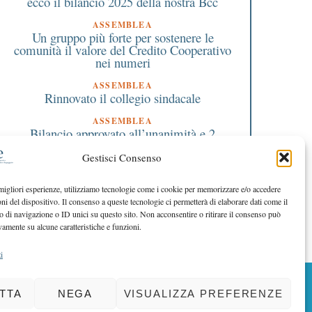
ecco il bilancio 2025 della nostra Bcc
ASSEMBLEA
Un gruppo più forte per sostenere le
comunità il valore del Credito Cooperativo
nei numeri
ASSEMBLEA
Rinnovato il collegio sindacale
ASSEMBLEA
Bilancio approvato all’unanimità e 2
milioni destinati al territorio
Gestisci Consenso
EDITORIALE DIRETTORE
Crescere restando riconoscibili
 migliori esperienze, utilizziamo tecnologie come i cookie per memorizzare e/o accedere
oni del dispositivo. Il consenso a queste tecnologie ci permetterà di elaborare dati come il
EDITORIALE PRESIDENTE
Costruire futuro insieme
di navigazione o ID unici su questo sito. Non acconsentire o ritirare il consenso può
vamente su alcune caratteristiche e funzioni.
i
BACK TO TOP
TTA
NEGA
VISUALIZZA PREFERENZE