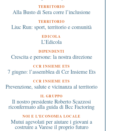
TERRITORIO
Alla Busto di Sera corre l’inclusione
TERRITORIO
Liuc Run: sport, territorio e comunità
EDICOLA
L’Edicola
DIPENDENTI
Crescita e persone: la nostra direzione
 Marzo 2020
25 Aprile 2021
L’Arcivescovo di Milano: “La
Bonus 2.400 euro: co
CCR INSIEME ETS
domenica a mezzogiorno
fare domanda
7 giugno: l’assemblea di Ccr Insieme Ets
suoniamo le campane e
CCR INSIEME ETS
chiamiamo un amico”
Prevenzione, salute e vicinanza al territorio
IL GRUPPO
Il nostro presidente Roberto Scazzosi
riconfermato alla guida di Bcc Factoring
NOI E L'ECONOMIA LOCALE
Mutui agevolati per aiutare i giovani a
costruire a Varese il proprio futuro