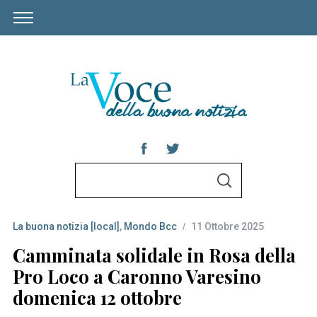
S
S
e
E
A
a
R
C
La buona notizia [local]
,
Mondo Bcc
11 Ottobre 2025
r
H
c
Camminata solidale in Rosa della
h
Pro Loco a Caronno Varesino
f
domenica 12 ottobre
o