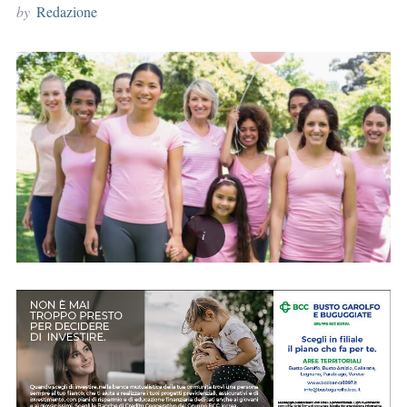
by
Redazione
r
: