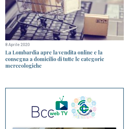
c
h
f
o
r
:
8 Aprile 2020
23
La Lombardia apre la vendita online e la
A 
consegna a domicilio di tutte le categorie
Bo
merceologiche
r