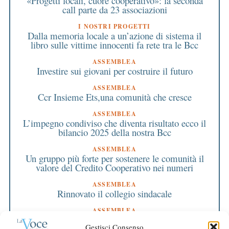
«Progetti locali, cuore cooperativo»: la seconda
call parte da 23 associazioni
I NOSTRI PROGETTI
Dalla memoria locale a un’azione di sistema il
libro sulle vittime innocenti fa rete tra le Bcc
ASSEMBLEA
Investire sui giovani per costruire il futuro
ASSEMBLEA
Ccr Insieme Ets,una comunità che cresce
ASSEMBLEA
L’impegno condiviso che diventa risultato ecco il
bilancio 2025 della nostra Bcc
ASSEMBLEA
Un gruppo più forte per sostenere le comunità il
valore del Credito Cooperativo nei numeri
ASSEMBLEA
Rinnovato il collegio sindacale
ASSEMBLEA
Bilancio approvato all’unanimità e 2 milioni
Gestisci Consenso
destinati al territorio