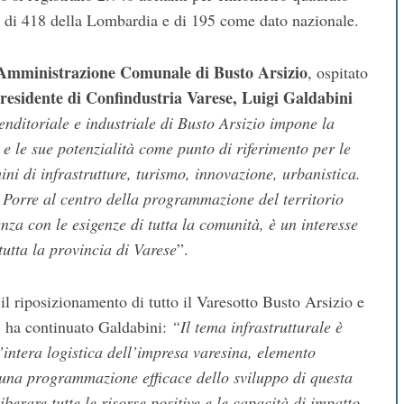
a, di 418 della Lombardia e di 195 come dato nazionale.
l’Amministrazione Comunale di Busto Arsizio
, ospitato
Presidente di Confindustria Varese, Luigi Galdabini
nditoriale e industriale di Busto Arsizio impone la
 e le sue potenzialità come punto di riferimento per le
mini di infrastrutture, turismo, innovazione, urbanistica.
 Porre al centro della programmazione del territorio
renza con le esigenze di tutta la comunità, è un interesse
 tutta la provincia di Varese
”.
l riposizionamento di tutto il Varesotto Busto Arsizio e
e, ha continuato Galdabini:
“Il tema infrastrutturale è
l’intera logistica dell’impresa varesina, elemento
 una programmazione efficace dello sviluppo di questa
berare tutte le risorse positive e le capacità di impatto