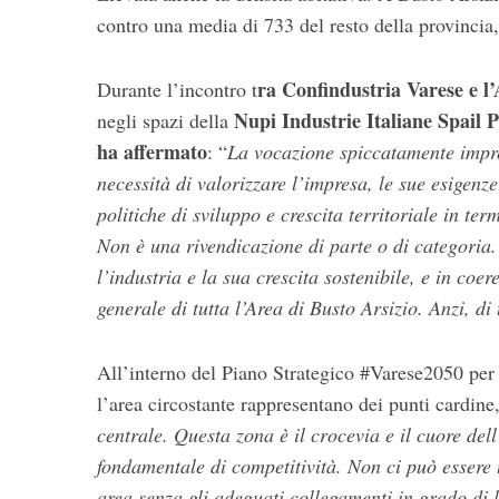
:
contro una media di 733 del resto della provinci
ra Confindustria Varese e 
Durante l’incontro t
Nupi Industrie Italiane Spa
il 
negli spazi della
ha affermato
: “
La vocazione spiccatamente impre
necessità di valorizzare l’impresa, le sue esigenze
politiche di sviluppo e crescita territoriale in ter
Non è una rivendicazione di parte o di categoria.
l’industria e la sua crescita sostenibile, e in coe
generale di tutta l’Area di Busto Arsizio. Anzi, di
All’interno del Piano Strategico #Varese2050 per i
l’area circostante rappresentano dei punti cardin
centrale. Questa zona è il crocevia e il cuore del
fondamentale di competitività. Non ci può essere
area senza gli adeguati collegamenti in grado di li