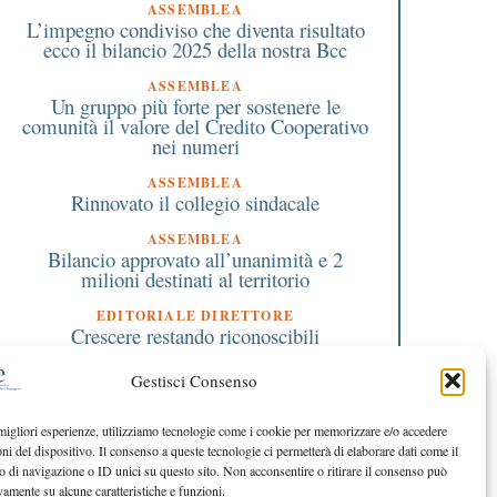
ASSEMBLEA
L’impegno condiviso che diventa risultato
ecco il bilancio 2025 della nostra Bcc
ASSEMBLEA
Un gruppo più forte per sostenere le
comunità il valore del Credito Cooperativo
nei numeri
ASSEMBLEA
Rinnovato il collegio sindacale
ASSEMBLEA
Bilancio approvato all’unanimità e 2
milioni destinati al territorio
1 Maggio 2025
5 Marzo 2025
Ventidue storie pronte a
Donne vittime di violen
EDITORIALE DIRETTORE
diventare progetti con il
Corbetta inaugurati i 
Crescere restando riconoscibili
crowdfunding della Bcc di
cinque appartamenti
EDITORIALE PRESIDENTE
Busto Garolfo e Buguggiate
rifugio
Gestisci Consenso
Costruire futuro insieme
 migliori esperienze, utilizziamo tecnologie come i cookie per memorizzare e/o accedere
oni del dispositivo. Il consenso a queste tecnologie ci permetterà di elaborare dati come il
di navigazione o ID unici su questo sito. Non acconsentire o ritirare il consenso può
vamente su alcune caratteristiche e funzioni.