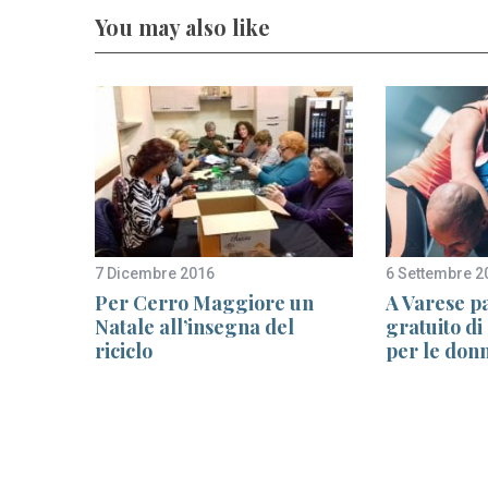
You may also like
7 Dicembre 2016
6 Settembre 2
ca
Per Cerro Maggiore un
A Varese p
zio per
Natale all’insegna del
gratuito di
te per
riciclo
per le don
o che
0°