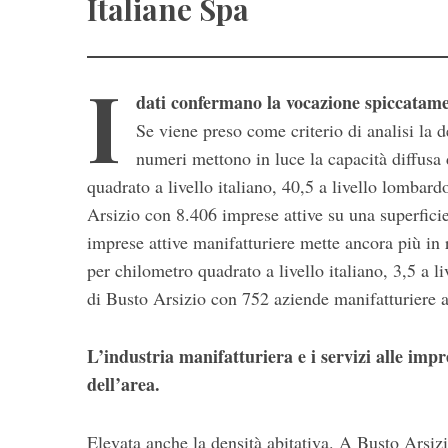
Italiane Spa
I
dati confermano la vocazione spiccatamen
Se viene preso come criterio di analisi la de
numeri mettono in luce la capacità diffusa 
quadrato a livello italiano, 40,5 a livello lombardo
Arsizio con 8.406 imprese attive su una superficie
imprese attive manifatturiere mette ancora più in r
S
per chilometro quadrato a livello italiano, 3,5 a li
e
a
di Busto Arsizio con 752 aziende manifatturiere att
r
c
L’industria manifatturiera e i servizi alle imp
h
f
dell’area.
o
r
Elevata anche la densità abitativa. A Busto Arsizi