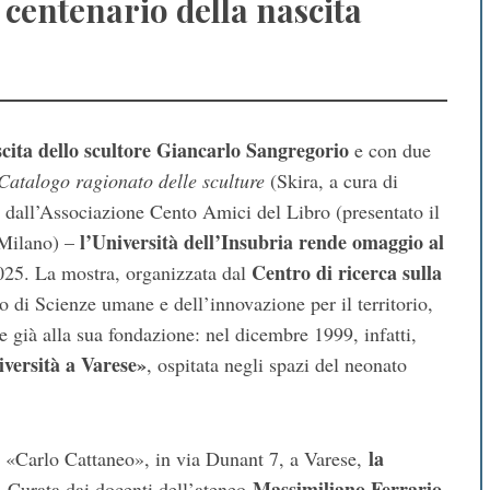
 centenario della nascita
scita dello scultore Giancarlo Sangregorio
e con due
Catalogo ragionato delle sculture
(Skira, a cura di
o dall’Associazione Cento Amici del Libro (presentato il
l’Università dell’Insubria rende omaggio al
 Milano) –
Centro di ricerca sulla
025. La mostra, organizzata dal
 di Scienze umane e dell’innovazione per il territorio,
le già alla sua fondazione: nel dicembre 1999, infatti,
iversità a Varese»
, ospitata negli spazi del neonato
la
io «Carlo Cattaneo», in via Dunant 7, a Varese,
Massimiliano Ferrario
. Curata dai docenti dell’ateneo