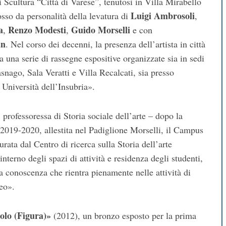
 Scultura “Città di Varese”, tenutosi in Villa Mirabello
Luigi Ambrosoli
sso da personalità della levatura di
,
a
Renzo Modesti
Guido Morselli
,
,
e con
an
. Nel corso dei decenni, la presenza dell’artista in città
a una serie di rassegne espositive organizzate sia in sedi
snago, Sala Veratti e Villa Recalcati, sia presso
a Università dell’Insubria».
, professoressa di Storia sociale dell’arte – dopo la
 2019-2020, allestita nel Padiglione Morselli, il Campus
rata dal Centro di ricerca sulla Storia dell’arte
nterno degli spazi di attività e residenza degli studenti,
la conoscenza che rientra pienamente nelle attività di
eo».
olo (Figura)»
(2012), un bronzo esposto per la prima