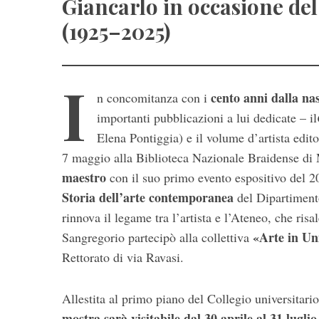
Giancarlo in occasione del
(1925–2025)
I
cento anni dalla na
n concomitanza con i
importanti pubblicazioni a lui dedicate – il
Elena Pontiggia) e il volume d’artista edit
7 maggio alla Biblioteca Nazionale Braidense di
maestro
con il suo primo evento espositivo del 2
Storia dell’arte contemporanea
del Dipartimento
rinnova il legame tra l’artista e l’Ateneo, che risa
«Arte in Un
Sangregorio partecipò alla collettiva
S
e
Rettorato di via Ravasi.
a
r
Allestita al primo piano del Collegio universitar
c
h
mostra sarà visitabile dal 30 aprile al 31 luglio