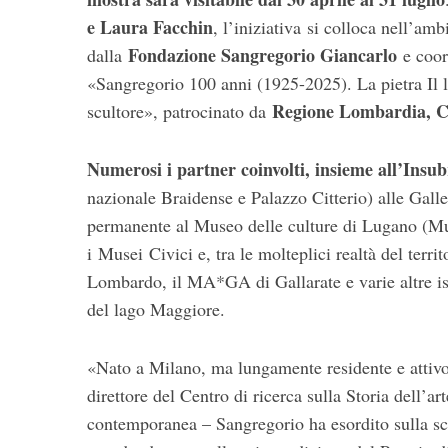
f
e Laura Facchin
, l’iniziativa si colloca nell’am
o
Fondazione Sangregorio Giancarlo
dalla
e coor
r
«Sangregorio 100 anni (1925-2025). La pietra Il le
:
Regione Lombardia, C
scultore», patrocinato da
Numerosi i partner coinvolti, insieme all’Insub
nazionale Braidense e Palazzo Citterio) alle Galler
permanente al Museo delle culture di Lugano (Mu
i Musei Civici e, tra le molteplici realtà del ter
Lombardo, il MA*GA di Gallarate e varie altre is
del lago Maggiore.
«Nato a Milano, ma lungamente residente e attivo
direttore del Centro di ricerca sulla Storia dell’a
contemporanea – Sangregorio ha esordito sulla sc