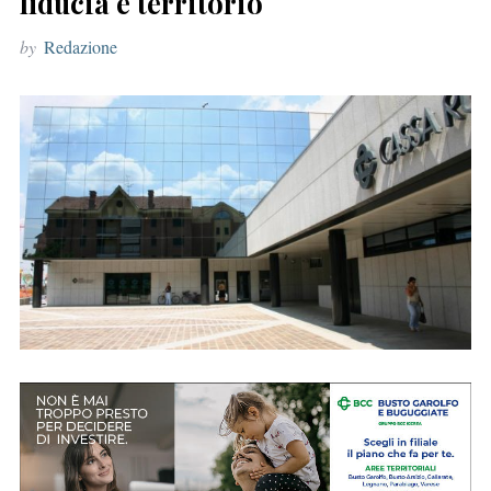
fiducia e territorio
r
by
Redazione
: