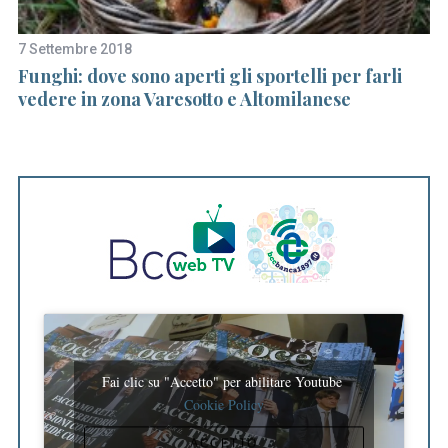
7 Settembre 2018
19
Funghi: dove sono aperti gli sportelli per farli
C
vedere in zona Varesotto e Altomilanese
Ca
C
Fai clic su "Accetto" per abilitare Youtube
Cookie Policy
ACCETTO