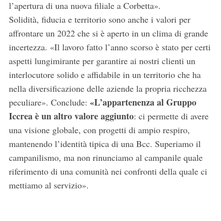
l’apertura di una nuova filiale a Corbetta».
e
a
Solidità, fiducia e territorio sono anche i valori per
r
affrontare un 2022 che si è aperto in un clima di grande
c
incertezza. «Il lavoro fatto l’anno scorso è stato per certi
h
aspetti lungimirante per garantire ai nostri clienti un
f
o
interlocutore solido e affidabile in un territorio che ha
r
nella diversificazione delle aziende la propria ricchezza
:
«L’appartenenza al Gruppo
peculiare». Conclude:
Iccrea è un altro valore aggiunto
: ci permette di avere
una visione globale, con progetti di ampio respiro,
mantenendo l’identità tipica di una Bcc. Superiamo il
campanilismo, ma non rinunciamo al campanile quale
riferimento di una comunità nei confronti della quale ci
mettiamo al servizio».