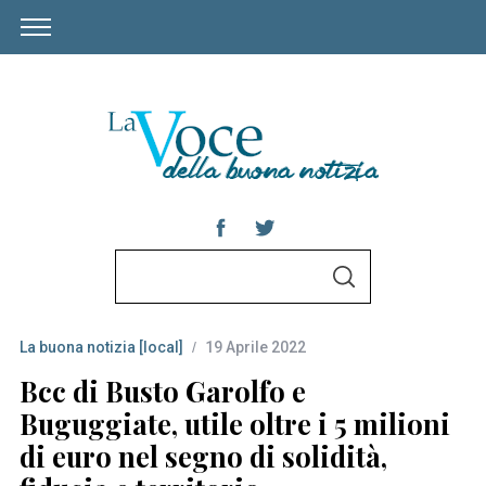
S
S
e
E
A
a
R
C
La buona notizia [local]
19 Aprile 2022
r
H
c
Bcc di Busto Garolfo e
h
Buguggiate, utile oltre i 5 milioni
f
di euro nel segno di solidità,
o