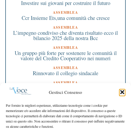
Investire sui giovani per costruire il futuro
ASSEMBLEA
Ccr Insieme Ets,una comunità che cresce
ASSEMBLEA
L’impegno condiviso che diventa risultato ecco il
bilancio 2025 della nostra Bcc
ASSEMBLEA
Un gruppo più forte per sostenere le comunità il
valore del Credito Cooperativo nei numeri
ASSEMBLEA
Rinnovato il collegio sindacale
ASSEMBLEA
Bilancio approvato all’unanimità e 2 milioni
Gestisci Consenso
destinati al territorio
EDITORIALE DIRETTORE
Per fornire le migliori esperienze, utilizziamo tecnologie come i cookie per
Crescere restando riconoscibili
memorizzare e/o accedere alle informazioni del dispositivo. Il consenso a queste
tecnologie ci permetterà di elaborare dati come il comportamento di navigazione o ID
EDITORIALE PRESIDENTE
unici su questo sito. Non acconsentire o ritirare il consenso può influire negativamente
Costruire futuro insieme
su alcune caratteristiche e funzioni.