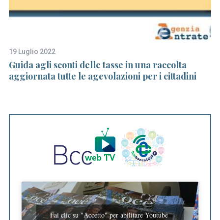
19 Luglio 2022
19
Guida agli sconti delle tasse in una raccolta
C
aggiornata tutte le agevolazioni per i cittadini
im
p
Fai clic su "Accetto" per abilitare Youtube