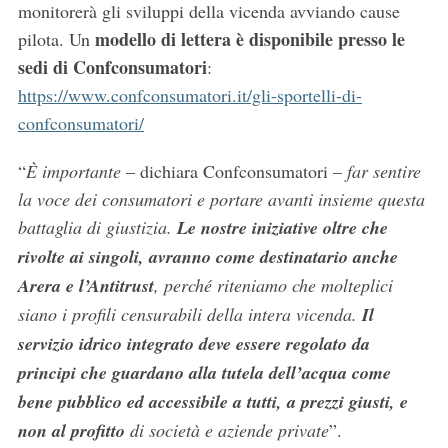
monitorerà gli sviluppi della vicenda avviando cause
modello di lettera è disponibile presso le
pilota. Un
sedi di Confconsumatori
:
https://www.confconsumatori.it/gli-sportelli-di-
confconsumatori/
“
È importante
– dichiara Confconsumatori –
far sentire
la voce dei consumatori e portare avanti insieme questa
battaglia di giustizia.
Le nostre iniziative oltre che
rivolte ai singoli, avranno come destinatario anche
S
Arera e l’Antitrust
, perché riteniamo che molteplici
e
siano i profili censurabili della intera vicenda.
Il
a
r
servizio idrico integrato deve essere regolato da
c
principi che guardano alla tutela dell’acqua come
h
bene pubblico ed accessibile a tutti, a prezzi giusti, e
f
non al profitto
di società e aziende private
”.
o