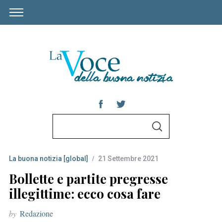
S
S
e
E
A
a
R
C
La buona notizia [global]
21 Settembre 2021
r
H
c
Bollette e partite pregresse
h
illegittime: ecco cosa fare
f
by
Redazione
o