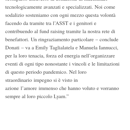
tecnologicamente avanzati e specializzati. Noi come
sodalizio sosteniamo con ogni mezzo questa volontà
facendo da tramite tra l’ASST e i genitori e
contribuendo al fund raising tramite la nostra rete di
benefattori. Un ringraziamento particolare – conclude
Donati – va a Emily Taglialatela e Manuela Iannucci,
per la loro tenacia, forza ed energia nell’organizzare
eventi di ogni tipo nonostante i vincoli e le limitazioni
di questo periodo pandemico. Nel loro
S
straordinario impegno si è visto in
e
azione l’amore immenso che hanno voluto e vorranno
a
sempre al loro piccolo Lyam.”
r
c
h
f
o