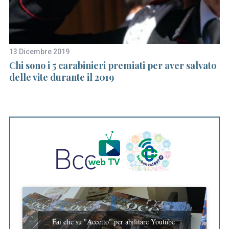
13 Dicembre 2019
18
Chi sono i 5 carabinieri premiati per aver salvato
Il
delle vite durante il 2019
pe
Fai clic su "Accetto" per abilitare Youtube