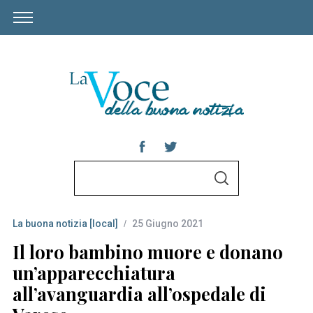
S
S
e
E
A
a
R
C
La buona notizia [local]
25 Giugno 2021
r
H
c
Il loro bambino muore e donano
h
un’apparecchiatura
f
all’avanguardia all’ospedale di
o