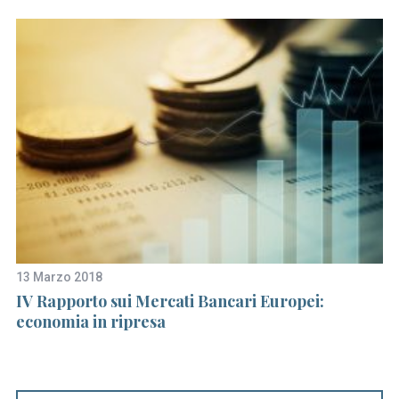
13 Marzo 2018
2 
o
IV Rapporto sui Mercati Bancari Europei:
Pi
economia in ripresa
Pu
de