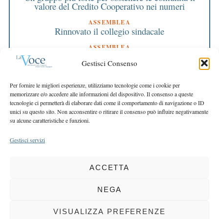
valore del Credito Cooperativo nei numeri
ASSEMBLEA
Rinnovato il collegio sindacale
ASSEMBLEA
Bilancio approvato all’unanimità e 2 milioni
Gestisci Consenso
destinati al territorio
EDITORIALE DIRETTORE
Per fornire le migliori esperienze, utilizziamo tecnologie come i cookie per
Crescere restando riconoscibili
memorizzare e/o accedere alle informazioni del dispositivo. Il consenso a queste
tecnologie ci permetterà di elaborare dati come il comportamento di navigazione o ID
EDITORIALE PRESIDENTE
unici su questo sito. Non acconsentire o ritirare il consenso può influire negativamente
Costruire futuro insieme
su alcune caratteristiche e funzioni.
Gestisci servizi
ACCETTA
COPYRIGHT 2025 LA VOCE |
PRIVACY
&
COOKIE POLICY
DIRETTORE RESPONSABILE:
CHIARA PORTA
| REDAZIONE & GRAFICA:
NEGA
EOIPSO.IT
| EDITORE:
BCC DI BUSTO GAROLFO E BUGUGGIATE
REGISTRAZIONE DEL TRIBUNALE DI MILANO N. 163 DEL 15 MARZO 2004
VISUALIZZA PREFERENZE