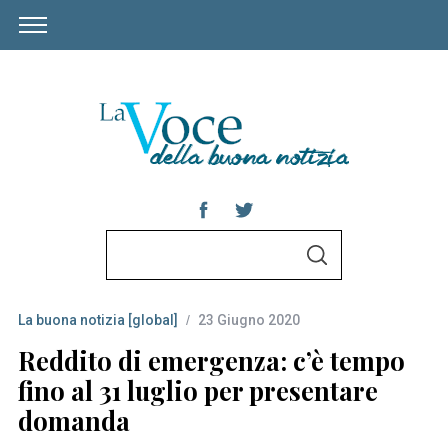
S
S
e
E
A
a
R
C
La buona notizia [global]
23 Giugno 2020
r
H
c
Reddito di emergenza: c’è tempo
h
fino al 31 luglio per presentare
f
domanda
o