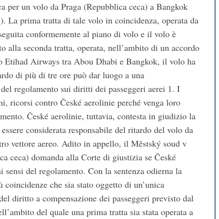
ica per un volo da Praga (Repubblica ceca) a Bangkok
. La prima tratta di tale volo in coincidenza, operata da
seguita conformemente al piano di volo e il volo è
 alla seconda tratta, operata, nell’ambito di un accordo
io Etihad Airways tra Abou Dhabi e Bangkok, il volo ha
tardo di più di tre ore può dar luogo a una
el regolamento sui diritti dei passeggeri aerei 1. I
hi, ricorsi contro České aerolinie perché venga loro
ento. České aerolinie, tuttavia, contesta in giudizio la
 essere considerata responsabile del ritardo del volo da
o vettore aereo. Adito in appello, il Městský soud v
ica ceca) domanda alla Corte di giustizia se České
i sensi del regolamento. Con la sentenza odierna la
ù coincidenze che sia stato oggetto di un’unica
del diritto a compensazione dei passeggeri previsto dal
l’ambito del quale una prima tratta sia stata operata a