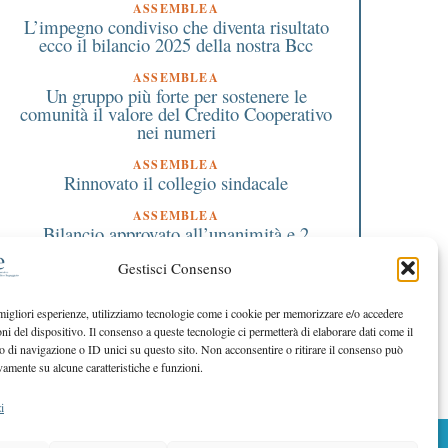
ASSEMBLEA
L’impegno condiviso che diventa risultato
ecco il bilancio 2025 della nostra Bcc
ASSEMBLEA
Un gruppo più forte per sostenere le
comunità il valore del Credito Cooperativo
nei numeri
1 Giugno 2019
19 Aprile 2021
ASSEMBLEA
ce: tassi più bassi alle
Finanziamenti a tasso 
Rinnovato il collegio sindacale
banche che concedono più
per le cooperative con 
prestiti all’economia reale
bando Nuova Marcora
ASSEMBLEA
Bilancio approvato all’unanimità e 2
milioni destinati al territorio
Gestisci Consenso
EDITORIALE DIRETTORE
Crescere restando riconoscibili
 migliori esperienze, utilizziamo tecnologie come i cookie per memorizzare e/o accedere
oni del dispositivo. Il consenso a queste tecnologie ci permetterà di elaborare dati come il
EDITORIALE PRESIDENTE
Costruire futuro insieme
di navigazione o ID unici su questo sito. Non acconsentire o ritirare il consenso può
vamente su alcune caratteristiche e funzioni.
i