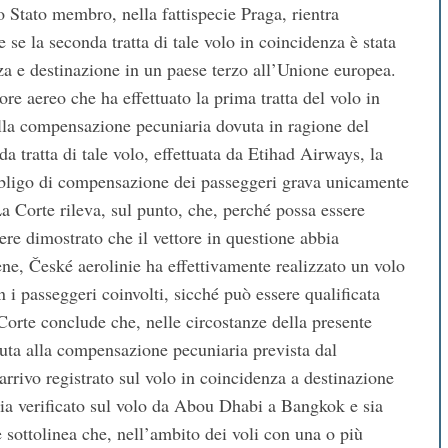
no Stato membro, nella fattispecie Praga, rientra
se la seconda tratta di tale volo in coincidenza è stata
a e destinazione in un paese terzo all’Unione europea.
ore aereo che ha effettuato la prima tratta del volo in
lla compensazione pecuniaria dovuta in ragione del
da tratta di tale volo, effettuata da Etihad Airways, la
obbligo di compensazione dei passeggeri grava unicamente
La Corte rileva, sul punto, che, perché possa essere
ere dimostrato che il vettore in questione abbia
ene, České aerolinie ha effettivamente realizzato un volo
 i passeggeri coinvolti, sicché può essere qualificata
orte conclude che, nelle circostanze della presente
enuta alla compensazione pecuniaria prevista dal
arrivo registrato sul volo in coincidenza a destinazione
sia verificato sul volo da Abou Dhabi a Bangkok e sia
 sottolinea che, nell’ambito dei voli con una o più