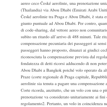
aereo ceco České aerolinie, una prenotazione un
(Thailandia) via Abou Dhabi (Emirati Arabi Uniti)
České aerolinie tra Praga e Abou Dhabi, è stata e
giunto puntuale ad Abou Dhabi. Per contro, quanto
di code-sharing, dal vettore aereo non comunitar
subìto un ritardo all’arrivo di 488 minuti. Tale ri
compensazione pecuniaria dei passeggeri ai sensi d
passeggeri hanno proposto, dinanzi ai giudici cec
riconosciuta la compensazione prevista dal regolam
fondatezza di detti ricorsi adducendo di non poter
Abou Dhabi a Bangkok poiché volo operato da altr
Praze (corte regionale di Praga capitale, Repubbl
aerolinie sia tenuta a pagare una compensazione a
Corte ricorda, anzitutto, che un volo con una o pi
prenotazione va considerato unitariamente ai fini 
regolamento2. Pertanto, un volo in coincidenza nel