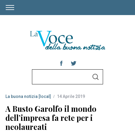
S
S
e
E
A
a
R
C
La buona notizia [local]
14 Aprile 2019
r
H
c
A Busto Garolfo il mondo
h
dell’impresa fa rete per i
f
neolaureati
o