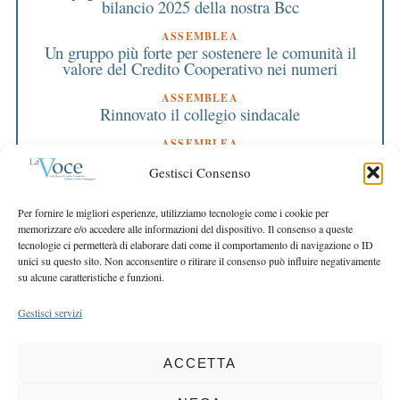
bilancio 2025 della nostra Bcc
ASSEMBLEA
Un gruppo più forte per sostenere le comunità il
valore del Credito Cooperativo nei numeri
ASSEMBLEA
Rinnovato il collegio sindacale
ASSEMBLEA
Bilancio approvato all’unanimità e 2 milioni
Gestisci Consenso
destinati al territorio
EDITORIALE DIRETTORE
Per fornire le migliori esperienze, utilizziamo tecnologie come i cookie per
Crescere restando riconoscibili
memorizzare e/o accedere alle informazioni del dispositivo. Il consenso a queste
tecnologie ci permetterà di elaborare dati come il comportamento di navigazione o ID
EDITORIALE PRESIDENTE
unici su questo sito. Non acconsentire o ritirare il consenso può influire negativamente
Costruire futuro insieme
su alcune caratteristiche e funzioni.
Gestisci servizi
ACCETTA
COPYRIGHT 2025 LA VOCE |
PRIVACY
&
COOKIE POLICY
DIRETTORE RESPONSABILE:
CHIARA PORTA
| REDAZIONE & GRAFICA: