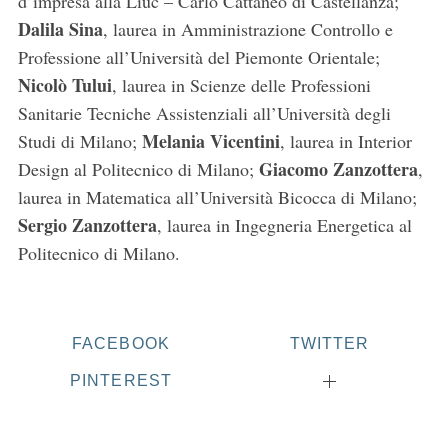
d’impresa alla Liuc – Carlo Cattaneo di Castellanza;
Dalila Sina
, laurea in Amministrazione Controllo e
Professione all’Università del Piemonte Orientale;
Nicolò Tului
, laurea in Scienze delle Professioni
Sanitarie Tecniche Assistenziali all’Università degli
Melania Vicentini
Studi di Milano;
, laurea in Interior
Giacomo Zanzottera
Design al Politecnico di Milano;
,
laurea in Matematica all’Università Bicocca di Milano;
S
e
Sergio Zanzottera
, laurea in Ingegneria Energetica al
a
Politecnico di Milano.
r
c
h
f
FACEBOOK
TWITTER
o
r
PINTEREST
: