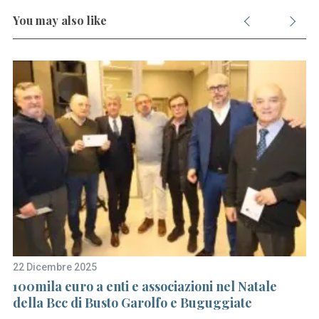
You may also like
22 Dicembre 2025
4 
100mila euro a enti e associazioni nel Natale
“P
della Bcc di Busto Garolfo e Buguggiate
st
de