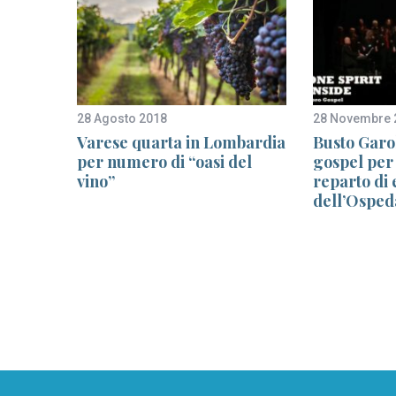
28 Agosto 2018
28 Novembre 
e”
Varese quarta in Lombardia
Busto Garo
l Cai a
per numero di “oasi del
gospel per 
embre:
vino”
reparto di
ogo di
dell’Osped
tà