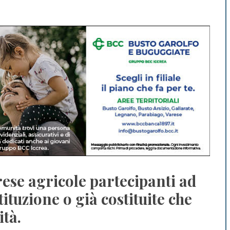
rese agricole partecipanti ad
tuzione o già costituite che
tà.