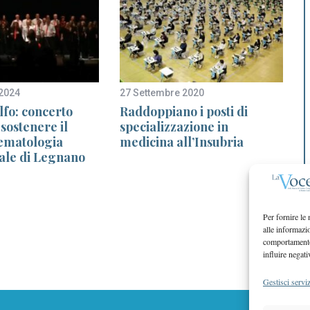
2024
27 Settembre 2020
5
lfo: concerto
Raddoppiano i posti di
sostenere il
specializzazione in
 ematologia
medicina all’Insubria
ale di Legnano
Per fornire le
alle informazi
comportamento 
influire negati
Gestisci serviz