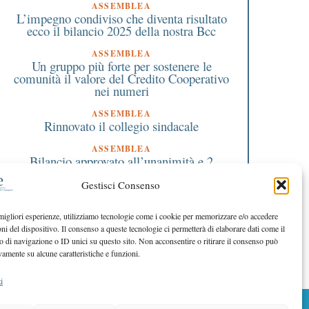
ASSEMBLEA
L’impegno condiviso che diventa risultato
ecco il bilancio 2025 della nostra Bcc
ASSEMBLEA
Un gruppo più forte per sostenere le
comunità il valore del Credito Cooperativo
nei numeri
 Luglio 2016
24 Aprile 2025
Arconate, per collegare
Rando Selvaggia, non
ASSEMBLEA
Rinnovato il collegio sindacale
comune e cittadini c’è l’app
edizione: il 25 aprile la
Municipium
grande randonnèe pa
ASSEMBLEA
dal Velodromo di Bust
Bilancio approvato all’unanimità e 2
Garolfo
milioni destinati al territorio
Gestisci Consenso
EDITORIALE DIRETTORE
Crescere restando riconoscibili
 migliori esperienze, utilizziamo tecnologie come i cookie per memorizzare e/o accedere
oni del dispositivo. Il consenso a queste tecnologie ci permetterà di elaborare dati come il
EDITORIALE PRESIDENTE
Costruire futuro insieme
di navigazione o ID unici su questo sito. Non acconsentire o ritirare il consenso può
vamente su alcune caratteristiche e funzioni.
i