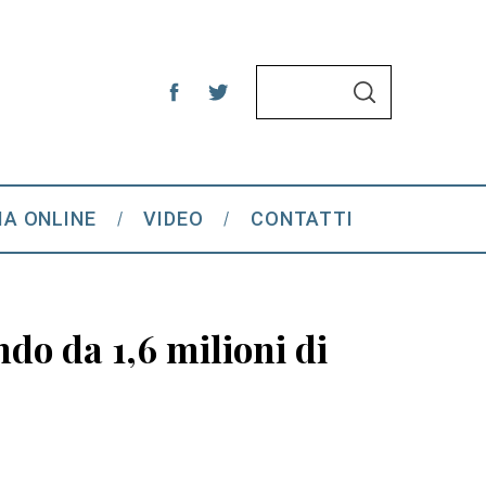
S
S
e
E
A
a
R
C
r
H
c
IA ONLINE
VIDEO
CONTATTI
h
f
o
r
do da 1,6 milioni di
: