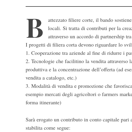
B
attezzato filiere corte, il bando sostie
locali. Si tratta di contributi per la cre
attraverso un accordo di partnership tra 
I progetti di filiera corta devono riguardare lo svi
1. Cooperazione tra aziende al fine di ridurre i p
2. Tecnologie che facilitino la vendita attraverso 
S
produttiva e la concentrazione dell’offerta (ad e
e
a
vendita a catalogo, etc.)
r
3. Modalità di vendita e promozione che favoriscan
c
esempio mercati degli agricoltori o farmers marke
h
forma itinerante)
f
o
r
Sarà erogato un contributo in conto capitale pari
:
stabilita come segue: