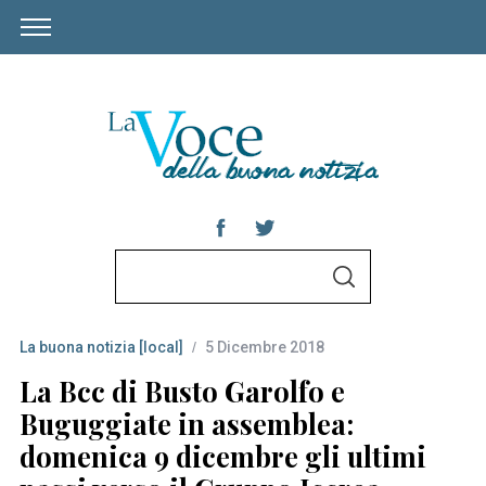
S
S
e
E
A
a
R
C
La buona notizia [local]
5 Dicembre 2018
r
H
c
La Bcc di Busto Garolfo e
h
Buguggiate in assemblea:
f
domenica 9 dicembre gli ultimi
o