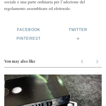
sociale e una parte ordinaria per l’adozione del
regolamento assembleare ed elettorale.
S
FACEBOOK
TWITTER
e
a
PINTEREST
r
c
h
f
You may also like
o
r
: