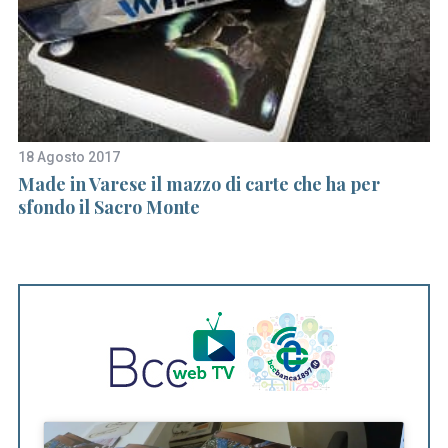
18 Agosto 2017
11
Made in Varese il mazzo di carte che ha per
C
sfondo il Sacro Monte
C