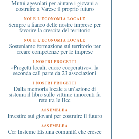
Mutui agevolati per aiutare i giovani a
costruire a Varese il proprio futuro
NOI E L'ECONOMIA LOCALE
Sempre a fianco delle nostre imprese per
favorire la crescita del territorio
NOI E L'ECONOMIA LOCALE
Sosteniamo formazione sul territorio per
creare competenze per le imprese
I NOSTRI PROGETTI
«Progetti locali, cuore cooperativo»: la
 Giugno 2025
8 Luglio 2026
seconda call parte da 23 associazioni
Un giorno da soccorritore
A Sant’Edoardo torna
con la Croce Rossa a
“Sapori & Brace”, una
I NOSTRI PROGETTI
Dalla memoria locale a un’azione di
Legnano domenica 8
serata per vivere il
sistema il libro sulle vittime innocenti fa
giugno
quartiere venerdì 10 l
rete tra le Bcc
ASSEMBLEA
Investire sui giovani per costruire il futuro
ASSEMBLEA
Ccr Insieme Ets,una comunità che cresce