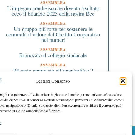
ASSEMBLEA
L’impegno condiviso che diventa risultato
ecco il bilancio 2025 della nostra Bcc
ASSEMBLEA
Un gruppo più forte per sostenere le
comunità il valore del Credito Cooperativo
nei numeri
ASSEMBLEA
Rinnovato il collegio sindacale
ASSEMBLEA
Bilancio approvato all’unanimità e 2
milioni destinati al territorio
Gestisci Consenso
EDITORIALE DIRETTORE
Crescere restando riconoscibili
 migliori esperienze, utilizziamo tecnologie come i cookie per memorizzare e/o accedere
oni del dispositivo. Il consenso a queste tecnologie ci permetterà di elaborare dati come il
EDITORIALE PRESIDENTE
Costruire futuro insieme
di navigazione o ID unici su questo sito. Non acconsentire o ritirare il consenso può
vamente su alcune caratteristiche e funzioni.
i