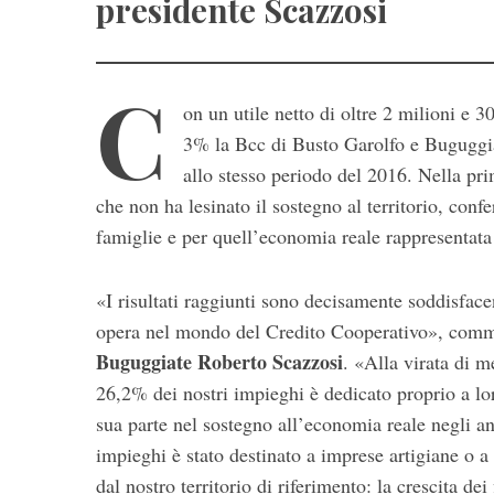
presidente Scazzosi
C
on un utile netto di oltre 2 milioni e 
3% la Bcc di Busto Garolfo e Buguggiat
allo stesso periodo del 2016. Nella pr
che non ha lesinato il sostegno al territorio, conf
famiglie e per quell’economia reale rappresentata
S
e
a
«I risultati raggiunti sono decisamente soddisfacen
r
opera nel mondo del Credito Cooperativo», comm
c
Buguggiate Roberto Scazzosi
. «Alla virata di m
h
f
26,2% dei nostri impieghi è dedicato proprio a lo
o
sua parte nel sostegno all’economia reale negli an
r
impieghi è stato destinato a imprese artigiane o 
:
dal nostro territorio di riferimento: la crescita d