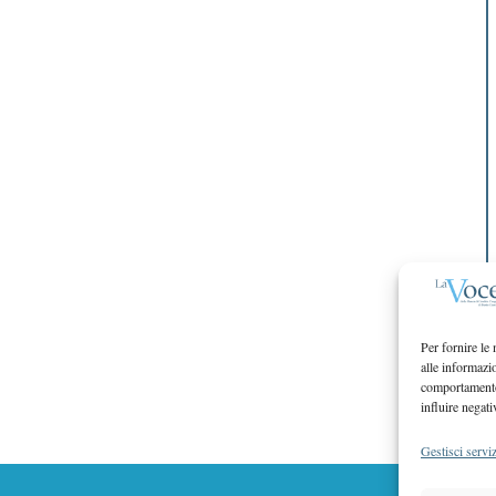
Per fornire le
alle informazi
comportamento 
influire negati
Gestisci serviz