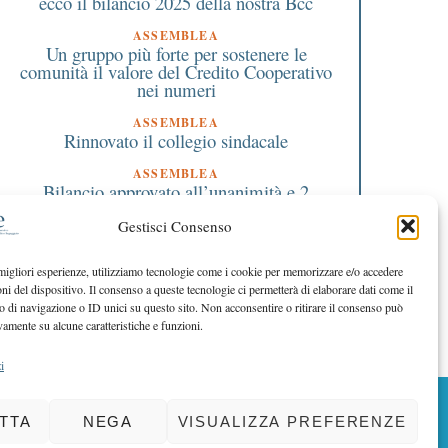
ecco il bilancio 2025 della nostra Bcc
ASSEMBLEA
Un gruppo più forte per sostenere le
comunità il valore del Credito Cooperativo
nei numeri
ASSEMBLEA
Rinnovato il collegio sindacale
ASSEMBLEA
Bilancio approvato all’unanimità e 2
milioni destinati al territorio
Gestisci Consenso
EDITORIALE DIRETTORE
Crescere restando riconoscibili
 migliori esperienze, utilizziamo tecnologie come i cookie per memorizzare e/o accedere
oni del dispositivo. Il consenso a queste tecnologie ci permetterà di elaborare dati come il
EDITORIALE PRESIDENTE
Costruire futuro insieme
di navigazione o ID unici su questo sito. Non acconsentire o ritirare il consenso può
vamente su alcune caratteristiche e funzioni.
i
BACK TO TOP
TTA
NEGA
VISUALIZZA PREFERENZE