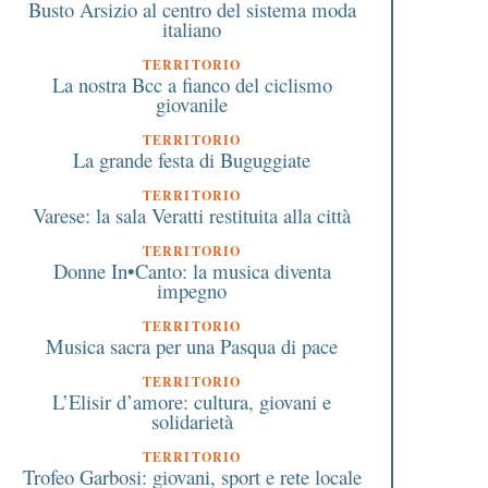
Busto Arsizio al centro del sistema moda
italiano
TERRITORIO
La nostra Bcc a fianco del ciclismo
giovanile
TERRITORIO
La grande festa di Buguggiate
TERRITORIO
Varese: la sala Veratti restituita alla città
TERRITORIO
4 Ottobre 2023
29 Aprile 2018
Donne In•Canto: la musica diventa
impegno
Legnano, dai polizieschi al
La Liuc lancia un cors
collezionismo le Alfa Romeo
informazione economi
TERRITORIO
in mostra al primo concorso
supporto delle decisio
Musica sacra per una Pasqua di pace
di Originalità
aziendali
TERRITORIO
L’Elisir d’amore: cultura, giovani e
solidarietà
TERRITORIO
Trofeo Garbosi: giovani, sport e rete locale