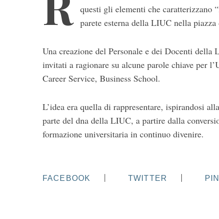
R
questi gli elementi che caratterizzano 
parete esterna della LIUC nella piazza 
Una creazione del Personale e dei Docenti della
invitati a ragionare su alcune parole chiave per l’
Career Service, Business School.
S
L’idea era quella di rappresentare, ispirandosi all
e
a
parte del dna della LIUC, a partire dalla conversi
r
formazione universitaria in continuo divenire.
c
h
f
o
FACEBOOK
TWITTER
PI
r
: