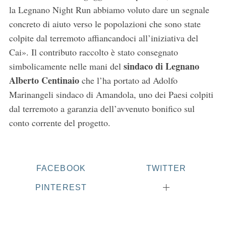
la Legnano Night Run abbiamo voluto dare un segnale
concreto di aiuto verso le popolazioni che sono state
colpite dal terremoto affiancandoci all’iniziativa del
Cai». Il contributo raccolto è stato consegnato
sindaco di Legnano
simbolicamente nelle mani del
Alberto Centinaio
che l’ha portato ad Adolfo
Marinangeli sindaco di Amandola, uno dei Paesi colpiti
S
dal terremoto a garanzia dell’avvenuto bonifico sul
e
conto corrente del progetto.
a
r
c
h
FACEBOOK
TWITTER
f
o
PINTEREST
r
: