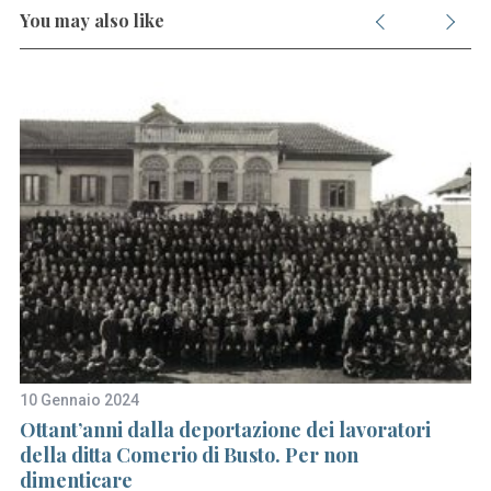
You may also like
10 Gennaio 2024
24
0
Ottant’anni dalla deportazione dei lavoratori
“
della ditta Comerio di Busto. Per non
d
dimenticare
so