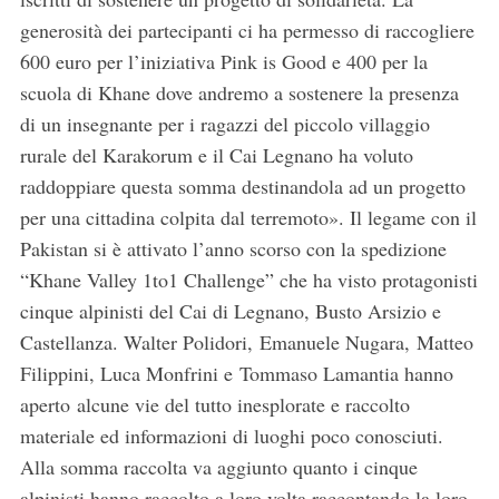
generosità dei partecipanti ci ha permesso di raccogliere
600 euro per l’iniziativa Pink is Good e 400 per la
scuola di Khane dove andremo a sostenere la presenza
di un insegnante per i ragazzi del piccolo villaggio
rurale del Karakorum e il Cai Legnano ha voluto
raddoppiare questa somma destinandola ad un progetto
per una cittadina colpita dal terremoto». Il legame con il
Pakistan si è attivato l’anno scorso con la spedizione
“Khane Valley 1to1 Challenge” che ha visto protagonisti
cinque alpinisti del Cai di Legnano, Busto Arsizio e
Castellanza. Walter Polidori, Emanuele Nugara, Matteo
Filippini, Luca Monfrini e Tommaso Lamantia hanno
aperto alcune vie del tutto inesplorate e raccolto
materiale ed informazioni di luoghi poco conosciuti.
Alla somma raccolta va aggiunto quanto i cinque
alpinisti hanno raccolto a loro volta raccontando la loro