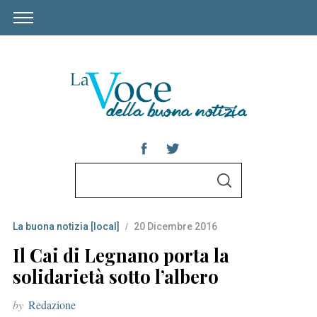
S
S
e
E
A
a
R
C
La buona notizia [local]
20 Dicembre 2016
r
H
c
Il Cai di Legnano porta la
h
solidarietà sotto l’albero
f
by
Redazione
o