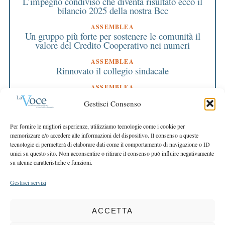
L’impegno condiviso che diventa risultato ecco il
bilancio 2025 della nostra Bcc
ASSEMBLEA
Un gruppo più forte per sostenere le comunità il
valore del Credito Cooperativo nei numeri
ASSEMBLEA
Rinnovato il collegio sindacale
ASSEMBLEA
Bilancio approvato all’unanimità e 2 milioni
Gestisci Consenso
destinati al territorio
EDITORIALE DIRETTORE
Per fornire le migliori esperienze, utilizziamo tecnologie come i cookie per
Crescere restando riconoscibili
memorizzare e/o accedere alle informazioni del dispositivo. Il consenso a queste
tecnologie ci permetterà di elaborare dati come il comportamento di navigazione o ID
EDITORIALE PRESIDENTE
unici su questo sito. Non acconsentire o ritirare il consenso può influire negativamente
Costruire futuro insieme
su alcune caratteristiche e funzioni.
Gestisci servizi
ACCETTA
COPYRIGHT 2025 LA VOCE |
PRIVACY
&
COOKIE POLICY
DIRETTORE RESPONSABILE:
CHIARA PORTA
| REDAZIONE & GRAFICA: